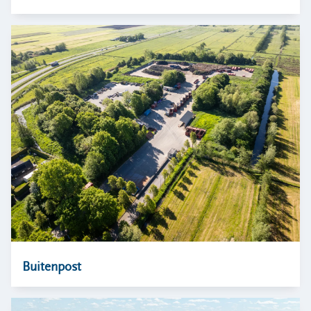
Locaties
Werken bij
Voor gemeenten
Voor leveranciers en bezoekers
Buitenpost