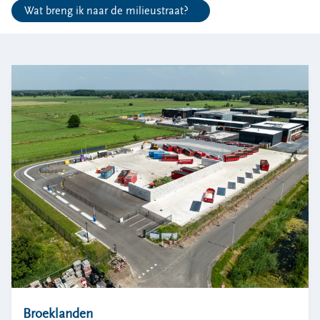
Bouwcontainer huren
Wat breng ik naar de milieustraat?
Ons verhaal
Nieuws
Ontdek Omrin
Over Omrin
Hier werken we aan
Ecopark De Wierde
Reststoffen Energie Centrale
Projecten
Contact
Storing, klacht of vraag
Klantenservice SYP
VeeIgestelde vragen
Pers
Broeklanden