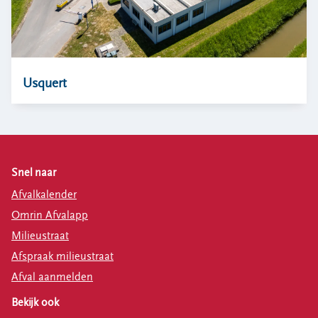
Usquert
Snel naar
Afvalkalender
Omrin Afvalapp
Milieustraat
Afspraak milieustraat
Afval aanmelden
Bekijk ook