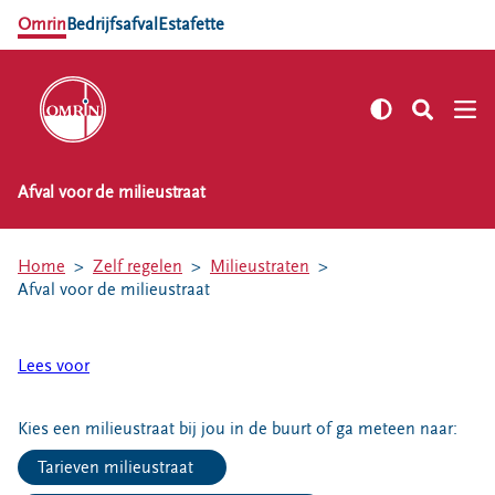
Omrin
Bedrijfsafval
Estafette
Afval voor de milieustraat
NL
EN
Zelf regelen
Home
Zelf regelen
Milieustraten
Afvalkalender
Afval voor de milieustraat
Omrin Afvalapp
Afval scheiden
Lees voor
Milieustraten
Milieupas aanvragen
Kies een milieustraat bij jou in de buurt of ga meteen naar:
Kringloopspullen
Tarieven milieustraat
Afval aanmelden