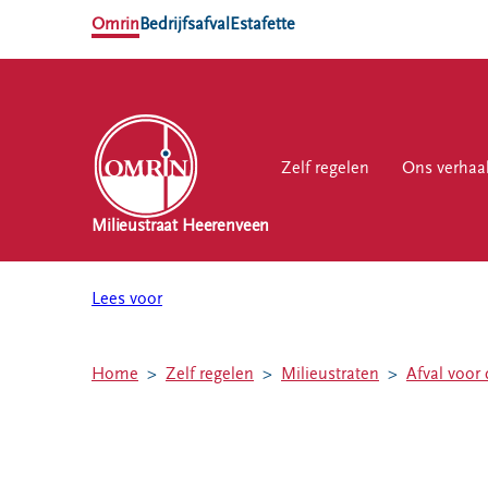
Omrin
Bedrijfsafval
Estafette
Zelf regelen
Zelf regelen
Ons verhaal
Ons verhaa
Werk
Milieustraat Heerenveen
NL
EN
Lees voor
Ons
Werk
Zelf regelen
Contact
verhaal
bij
Home
Zelf regelen
Milieustraten
Afval voor 
Afvalkalender
Storing, klacht
Nieuws
of vraag
Omrin Afvalapp
Ontdek
Klantenservice
Afval scheiden
Omrin
SYP
Milieustraten
Over Omrin