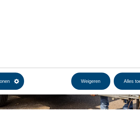
tonen
Weigeren
Alles t