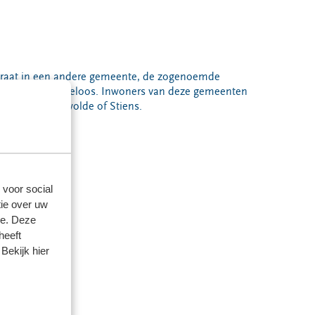
eustraat in een andere gemeente, de zogenoemde
oeke zijn grenzeloos. Inwoners van deze gemeenten
warden, Oosterwolde of Stiens.
 voor social
ie over uw
se. Deze
heeft
Bekijk hier