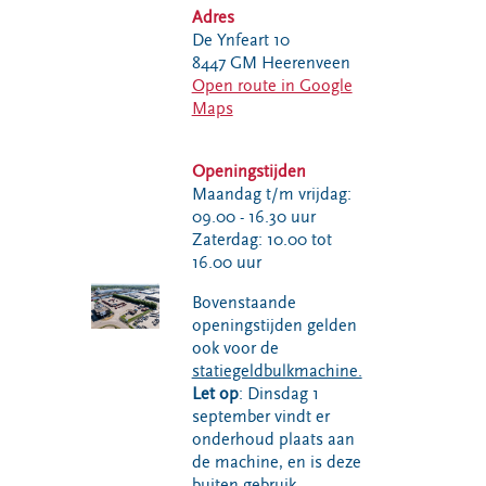
VeeIgestelde
Adres
Milieupas
Hier werken
vragen
De Ynfeart 10
aanvragen
we aan
Pers
8447 GM Heerenveen
Kringloopspullen
Ecopark De
Open route in Google
Locaties
Wierde
Afval aanmelden
Maps
Reststoffen
Bouwcontainer
Energie
huren
Openingstijden
Centrale
Maandag t/m vrijdag:
Projecten
09.00 - 16.30 uur
Zaterdag: 10.00 tot
16.00 uur
Voor gemeenten
Voor leveranciers en bezoekers
Bovenstaande
openingstijden gelden
ook voor de
statiegeldbulkmachine.
Let op
: Dinsdag 1
september vindt er
onderhoud plaats aan
de machine, en is deze
buiten gebruik.