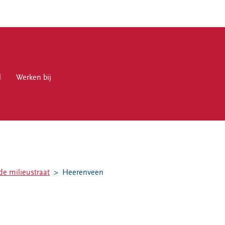
l
en bij
Werken bij
en
de milieustraat
Heerenveen