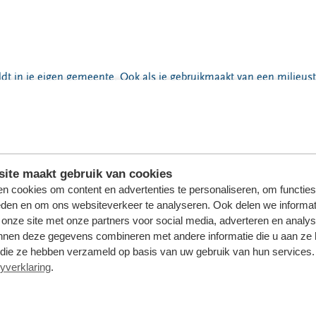
 geldt in je eigen gemeente. Ook als je gebruikmaakt van een mili
, Heerenveen, Leeuwarden, Ooststellingwerf, Opsterland en Waadh
: de milieustraat in Franeker, Gorredijk, Grou, Heerenveen, Leeu
ite maakt gebruik van cookies
n cookies om content en advertenties te personaliseren, om functies
eden en om ons websiteverkeer te analyseren. Ook delen we informat
 onze site met onze partners voor social media, adverteren en analy
nnen deze gegevens combineren met andere informatie die u aan ze 
f die ze hebben verzameld op basis van uw gebruik van hun services. 
yverklaring
.