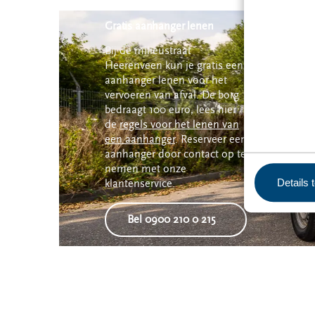
Gratis aanhanger lenen
Bij de milieustraat
Heerenveen kun je gratis een
aanhanger lenen voor het
vervoeren van afval. De borg
bedraagt 100 euro, lees hier
de
regels voor het lenen van
een aanhanger
. Reserveer een
aanhanger door contact op te
nemen met onze
Details 
klantenservice.
Bel 0900 210 0 215