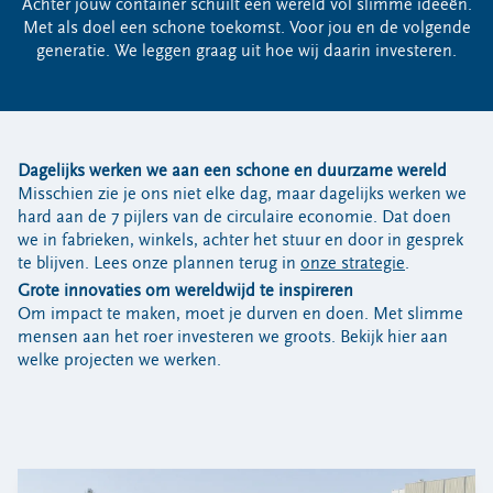
Achter jouw container schuilt een wereld vol slimme ideeën.
Bouwcontainer huren
Met als doel een schone toekomst. Voor jou en de volgende
generatie. We leggen graag uit hoe wij daarin investeren.
Ons verhaal
Nieuws
Ontdek Omrin
Over Omrin
Dagelijks werken we aan een schone en duurzame wereld
Hier werken we aan
Misschien zie je ons niet elke dag, maar dagelijks werken we
hard aan de 7 pijlers van de circulaire economie. Dat doen
Ecopark De Wierde
we in fabrieken, winkels, achter het stuur en door in gesprek
Reststoffen Energie Centrale
te blijven. Lees onze plannen terug in
onze strategie
.
Projecten
Grote innovaties om wereldwijd te inspireren
Om impact te maken, moet je durven en doen. Met slimme
Contact
mensen aan het roer investeren we groots. Bekijk hier aan
welke projecten we werken.
Storing, klacht of vraag
Klantenservice SYP
VeeIgestelde vragen
Pers