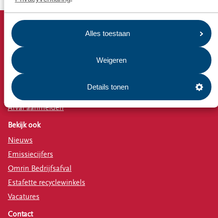
Alles toestaan
Snel naar
Afvalkalender
Weigeren
Omrin Afvalapp
Milieustraat
Details tonen
Afspraak milieustraat
Afval aanmelden
Bekijk ook
Scheidingsinstallatie Heerenveen - Medio 2028
Nieuws
Emissiecijfers
Omrin Bedrijfsafval
Estafette recyclewinkels
Vacatures
Contact