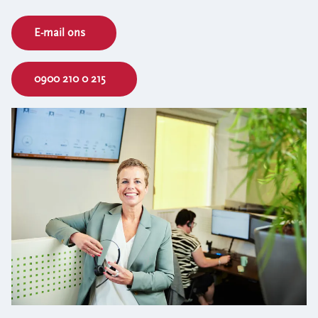
Bouwcontainer huren
E-mail ons
Ons verhaal
Nieuws
0900 210 0 215
Ontdek Omrin
Over Omrin
Hier werken we aan
Ecopark De Wierde
Reststoffen Energie Centrale
Projecten
Contact
Storing, klacht of vraag
Klantenservice SYP
VeeIgestelde vragen
Pers