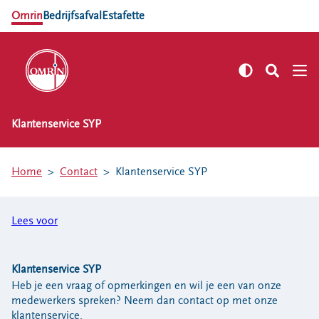
Omrin
Bedrijfsafval
Estafette
Klantenservice SYP
NL
EN
Zelf regelen
Home
Contact
Klantenservice SYP
Afvalkalender
Omrin Afvalapp
Lees voor
Afval scheiden
Milieustraten
Milieupas aanvragen
Klantenservice SYP
Heb je een vraag of opmerkingen en wil je een van onze
Kringloopspullen
medewerkers spreken? Neem dan contact op met onze
Afval aanmelden
klantenservice.