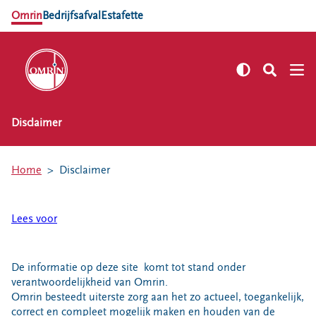
Omrin
Bedrijfsafval
Estafette
Disclaimer
NL
EN
Zelf regelen
Home
Disclaimer
Afvalkalender
Omrin Afvalapp
Lees voor
Afval scheiden
Milieustraten
Milieupas aanvragen
De informatie op deze site komt tot stand onder
verantwoordelijkheid van Omrin.
Kringloopspullen
Omrin besteedt uiterste zorg aan het zo actueel, toegankelijk,
Afval aanmelden
correct en compleet mogelijk maken en houden van de