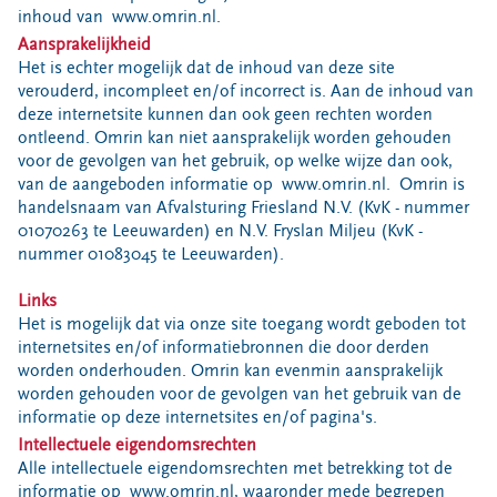
Bouwcontainer huren
inhoud van www.omrin.nl.
Aansprakelijkheid
Ons verhaal
Het is echter mogelijk dat de inhoud van deze site
verouderd, incompleet en/of incorrect is. Aan de inhoud van
Nieuws
deze internetsite kunnen dan ook geen rechten worden
Ontdek Omrin
ontleend. Omrin kan niet aansprakelijk worden gehouden
Over Omrin
voor de gevolgen van het gebruik, op welke wijze dan ook,
van de aangeboden informatie op www.omrin.nl. Omrin is
Hier werken we aan
handelsnaam van Afvalsturing Friesland N.V. (KvK - nummer
Ecopark De Wierde
01070263 te Leeuwarden) en N.V. Fryslan Miljeu (KvK -
nummer 01083045 te Leeuwarden).
Reststoffen Energie Centrale
Projecten
Links
Het is mogelijk dat via onze site toegang wordt geboden tot
Contact
internetsites en/of informatiebronnen die door derden
Storing, klacht of vraag
worden onderhouden. Omrin kan evenmin aansprakelijk
worden gehouden voor de gevolgen van het gebruik van de
Klantenservice SYP
informatie op deze internetsites en/of pagina's.
VeeIgestelde vragen
Intellectuele eigendomsrechten
Pers
Alle intellectuele eigendomsrechten met betrekking tot de
informatie op www.omrin.nl, waaronder mede begrepen