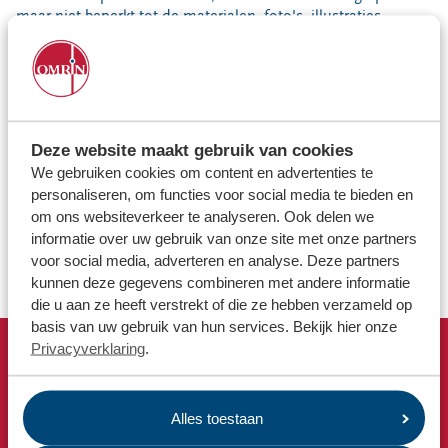
Locaties
maar niet beperkt tot de materialen, foto's, illustraties,
namen, logo's, merken en andere onderscheidingstekens
Werken bij
behoren toe aan Omrin, haar klanten of eventuele
licentiegevers.
Het beschikbaar stellen van deze informatie houdt geen
Voor gemeenten
licentie in voor het verveelvoudigen en/of verspreiden van
Voor leveranciers en bezoekers
deze informatie. Dergelijke handelingen zijn niet toegestaan
Deze website maakt gebruik van cookies
zonder de voorafgaande schriftelijke toestemming van
We gebruiken cookies om content en advertenties te
Omrin, haar klanten of de betreffende derde, behoudens
personaliseren, om functies voor social media te bieden en
ingeval van wettelijk toelaatbare handelingen zoals het
om ons websiteverkeer te analyseren. Ook delen we
printen en downloaden van informatie op deze website voor
informatie over uw gebruik van onze site met onze partners
persoonlijk, niet commercieel gebruik.
voor social media, adverteren en analyse. Deze partners
kunnen deze gegevens combineren met andere informatie
die u aan ze heeft verstrekt of die ze hebben verzameld op
basis van uw gebruik van hun services. Bekijk hier onze
Privacyverklaring
.
Snel naar
Afvalkalender
Alles toestaan
Omrin Afvalapp