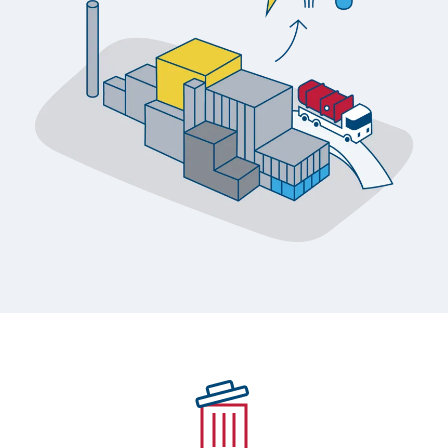
Locaties
Werken bij
Voor gemeenten
Voor leveranciers en bezoekers