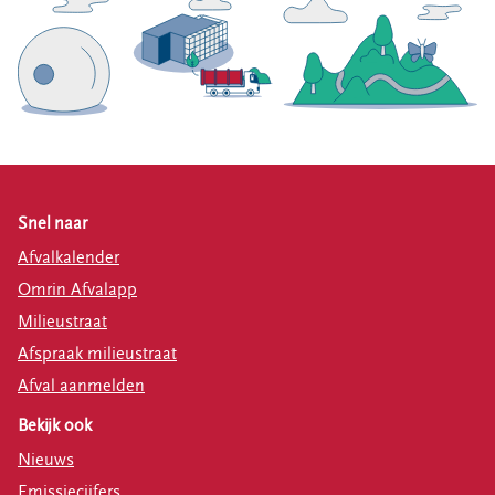
Snel naar
Afvalkalender
Omrin Afvalapp
Milieustraat
Afspraak milieustraat
Afval aanmelden
Bekijk ook
Nieuws
Emissiecijfers