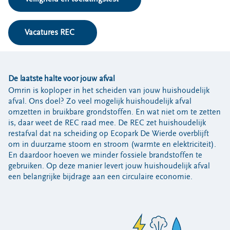
Bouwcontainer huren
Ons verhaal
Vacatures REC
Nieuws
Ontdek Omrin
Over Omrin
De laatste halte voor jouw afval
Hier werken we aan
Omrin is koploper in het scheiden van jouw huishoudelijk
afval. Ons doel? Zo veel mogelijk huishoudelijk afval
Ecopark De Wierde
omzetten in bruikbare grondstoffen. En wat niet om te zetten
Reststoffen Energie Centrale
is, daar weet de REC raad mee. De REC zet huishoudelijk
Projecten
restafval dat na scheiding op Ecopark De Wierde overblijft
om in duurzame stoom en stroom (warmte en elektriciteit).
Contact
En daardoor hoeven we minder fossiele brandstoffen te
gebruiken. Op deze manier levert jouw huishoudelijk afval
Storing, klacht of vraag
een belangrijke bijdrage aan een circulaire economie.
Klantenservice SYP
VeeIgestelde vragen
Pers