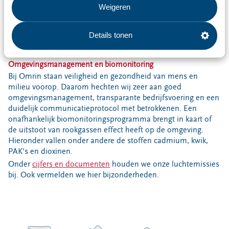
Weigeren
worden in vier stappen schoongemaakt. Verschillende
soorten filters, de toevoeging van andere stoffen en een
katalysator: ze zorgen ervoor dat de uitstoot van de REC
Details tonen
binnen de waarden blijft en geen bedreiging vormt voor
mens en milieu.
Omgevingsmanagement en biomonitoring
Bij Omrin staan veiligheid en gezondheid van mens en
milieu voorop. Daarom hechten wij zeer aan goed
omgevingsmanagement, transparante bedrijfsvoering en een
duidelijk communicatieprotocol met betrokkenen. Een
onafhankelijk biomonitoringsprogramma brengt in kaart of
de uitstoot van rookgassen effect heeft op de omgeving.
Hieronder vallen onder andere de stoffen cadmium, kwik,
PAK's en dioxinen.
Onder
cijfers en documenten
houden we onze luchtemissies
bij. Ook vermelden we hier bijzonderheden.