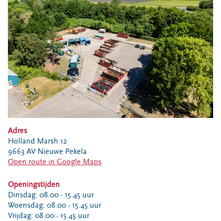
Bouwcontainer huren
Ons verhaal
Nieuws
Ontdek Omrin
Over Omrin
Hier werken we aan
Ecopark De Wierde
Reststoffen Energie Centrale
Projecten
Adres
Holland Marsh 12
Contact
9663 AV Nieuwe Pekela
Open route in Google Maps
Storing, klacht of vraag
Klantenservice SYP
Openingstijden
VeeIgestelde vragen
Dinsdag: 08.00 - 15.45 uur
Woensdag: 08.00 - 15.45 uur
Pers
Vrijdag: 08.00 - 15.45 uur