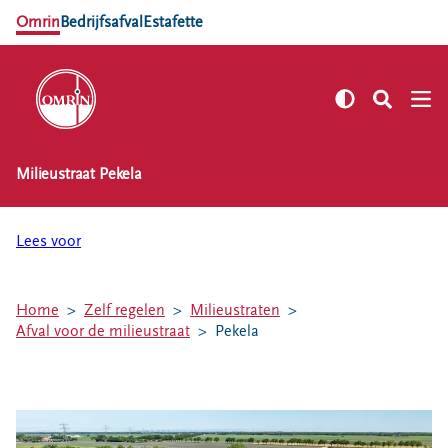
Omrin
Bedrijfsafval
Estafette
Milieustraat Pekela
NL
EN
Zelf regelen
Lees voor
Afvalkalender
Omrin Afvalapp
Home
Zelf regelen
Milieustraten
Afval scheiden
Afval voor de milieustraat
Pekela
Milieustraten
Milieupas aanvragen
Kringloopspullen
Afval aanmelden