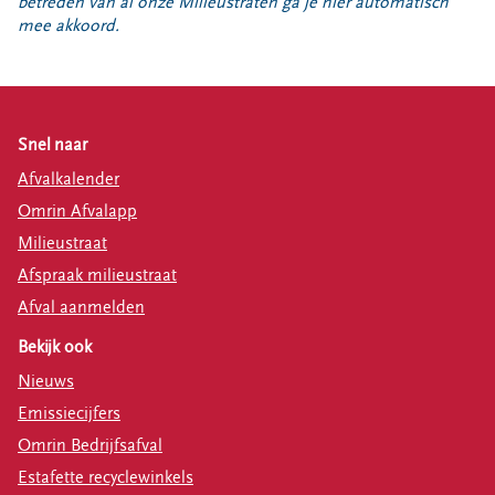
betreden van al onze Milieustraten ga je hier automatisch
mee akkoord.
Snel naar
Afvalkalender
Omrin Afvalapp
Milieustraat
Afspraak milieustraat
Afval aanmelden
Bekijk ook
Nieuws
Emissiecijfers
Omrin Bedrijfsafval
Estafette recyclewinkels