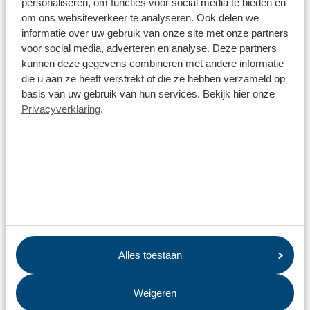
personaliseren, om functies voor social media te bieden en
om ons websiteverkeer te analyseren. Ook delen we
informatie over uw gebruik van onze site met onze partners
voor social media, adverteren en analyse. Deze partners
Tarieven milieustraat Pekela
kunnen deze gegevens combineren met andere informatie
Op de milieustraat betaal je altijd het tarief dat geldt in je
die u aan ze heeft verstrekt of die ze hebben verzameld op
eigen gemeente. Deze vind je op de tarievenpagina van jouw
basis van uw gebruik van hun services. Bekijk hier onze
gemeente.
Privacyverklaring
.
Tarieven milieustraat
Wat gebeurt er met mijn afval op de milieustraat?
Van het afval dat we inzamelen, maken we meer dan 90%
geschikt voor recycling. De verschillende soorten afval gaan
naar aparte verwerkers. Zo wordt een kapotte tuinstoel weer
een nieuwe stofzuigerkap en een oud matras een nieuwe
judomat.
Alles toestaan
Weigeren