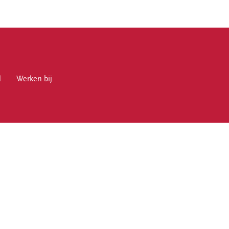
l
en bij
Werken bij
en