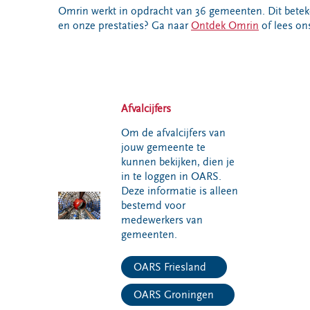
VeeIgestelde
Omrin werkt in opdracht van 36 gemeenten. Dit betek
Milieupas
Hier werken
vragen
en onze prestaties? Ga naar
Ontdek Omrin
of lees o
aanvragen
we aan
Pers
Kringloopspullen
Ecopark De
Locaties
Wierde
Afval aanmelden
Reststoffen
Bouwcontainer
Energie
huren
Afvalcijfers
Centrale
Om de afvalcijfers van
Projecten
jouw gemeente te
kunnen bekijken, dien je
in te loggen in OARS.
Voor gemeenten
Voor leveranciers en bezoekers
Deze informatie is alleen
bestemd voor
medewerkers van
gemeenten.
OARS Friesland
OARS Groningen