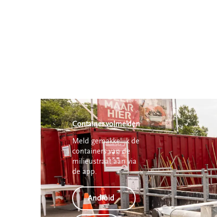
Container volmelden
Meld gemakkelijk de
containers van de
milieustraat aan via
de app.
Android