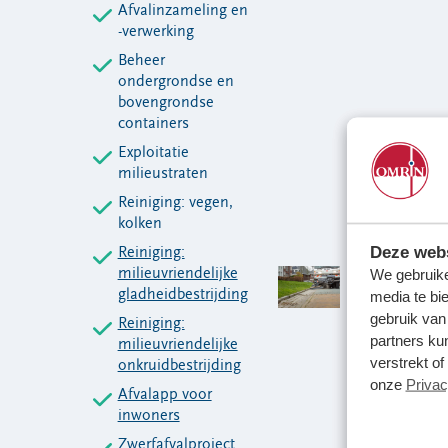
Afvalinzameling en
-verwerking
Beheer
ondergrondse en
bovengrondse
containers
Exploitatie
milieustraten
Reiniging: vegen,
kolken
Deze webs
Reiniging:
milieuvriendelijke
We gebruike
gladheidbestrijding
media te bi
gebruik van
Reiniging:
partners ku
milieuvriendelijke
verstrekt o
onkruidbestrijding
onze
Privac
Afvalapp voor
inwoners
Zwerfafvalproject