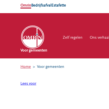
Omrin
Bedrijfsafval
Estafette
Zelf regelen
Zelf regelen
Ons verhaal
Ons verhaa
Werk
Voor gemeenten
NL
EN
Home
Voor gemeenten
Ons
Werk
Zelf regelen
Contact
verhaal
bij
Lees voor
Afvalkalender
Storing, klacht
Nieuws
of vraag
Omrin Afvalapp
Ontdek
Klantenservice
Afval scheiden
Omrin
SYP
Milieustraten
Over Omrin