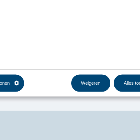
tonen
Weigeren
Alles t