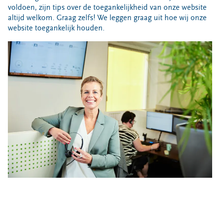
Bouwcontainer huren
voldoen, zijn tips over de toegankelijkheid van onze website
altijd welkom. Graag zelfs! We leggen graag uit hoe wij onze
Ons verhaal
website toegankelijk houden.
Nieuws
Ontdek Omrin
Over Omrin
Hier werken we aan
Ecopark De Wierde
Reststoffen Energie Centrale
Projecten
Contact
Storing, klacht of vraag
Klantenservice SYP
VeeIgestelde vragen
Pers