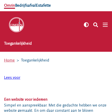
Omrin
Bedrijfsafval
Estafette
Toegankelijkheid
NL
EN
Zelf regelen
Home
Toegankelijkheid
Afvalkalender
Omrin Afvalapp
Lees voor
Afval scheiden
Milieustraten
Milieupas aanvragen
Een website voor iedereen
Kringloopspullen
Simpel en aanspreekbaar. Met die gedachte hebben we onze
Afval aanmelden
website gemaakt. En om daar constant aan te blijven