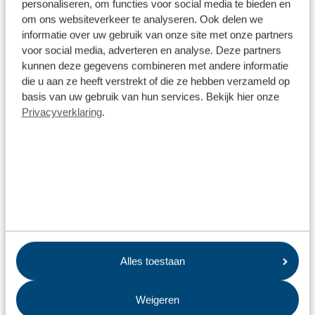
personaliseren, om functies voor social media te bieden en
om ons websiteverkeer te analyseren. Ook delen we
WCAG 2.1
informatie over uw gebruik van onze site met onze partners
Er zijn Europese richtlijnen genaamd WCAG 2.1. Deze zijn in
voor social media, adverteren en analyse. Deze partners
het leven geroepen om mensen met functiebeperking ook
kunnen deze gegevens combineren met andere informatie
online te ondersteunen. Met onze website werken we hard
die u aan ze heeft verstrekt of die ze hebben verzameld op
aan deze richtlijnen.
basis van uw gebruik van hun services. Bekijk hier onze
Daarnaast willen we luisteren naar de gebruikers van onze
Privacyverklaring
.
website. Heb jij advies? Dan is dat van harte welkom.
Periodiek nemen we alle adviezen mee om onze website
verder te verbeteren.
Tips om onze website te verbeteren
Naam
Alles toestaan
E-mail
Weigeren