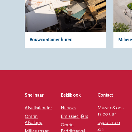
Bouwcontainer huren
Milieu
Snel naar
Bekijk ook
Contact
Afvalkalender
Nieuws
Ma-vr 08:00 -
17:00 uur
Omrin
Emissiecijfers
Afvalapp
0900 210 0
Omrin
215
Milieustraat
Bedrijfsafval