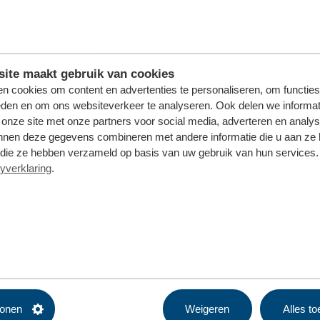
grofvuil in
Harlingen.
Je kunt maximaal 6 keer per jaar gratis grofvuil aanmelden. Per
mrin Afvalapp
of via de website. Je kunt ook gratis grofvuil naar de
Milieustraat
bren
ite maakt gebruik van cookies
n cookies om content en advertenties te personaliseren, om functies
eden en om ons websiteverkeer te analyseren. Ook delen we informat
 onze site met onze partners voor social media, adverteren en analy
nnen deze gegevens combineren met andere informatie die u aan ze 
f die ze hebben verzameld op basis van uw gebruik van hun services. 
yverklaring
.
tonen
Weigeren
Alles t