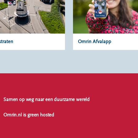
straten
Omrin Afvalapp
Samen op weg naar een duurzame wereld
Omrin.nl is green hosted