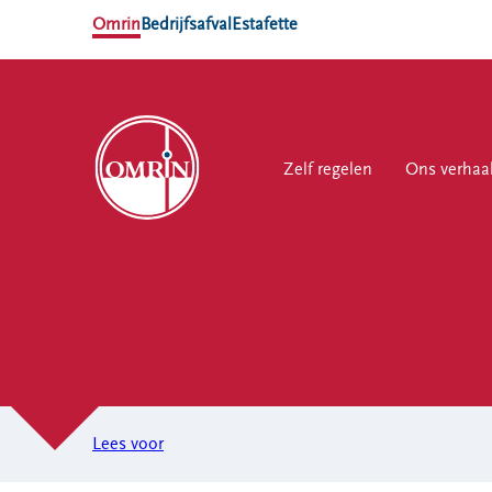
Omrin
Bedrijfsafval
Estafette
Zelf regelen
Zelf regelen
Ons verhaal
Ons verhaa
Werk
NL
EN
Ons
Werk
Zelf regelen
Contact
verhaal
bij
Afvalkalender
Storing, klacht
Nieuws
of vraag
Omrin Afvalapp
Ontdek
Klantenservice
Lees voor
Afval scheiden
Omrin
SYP
Milieustraten
Over Omrin