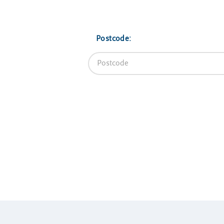
VeeIgestelde
Milieupas
Hier werken
vragen
aanvragen
we aan
Pers
Kringloopspullen
Ecopark De
Postcode:
Locaties
Wierde
Afval aanmelden
Reststoffen
Bouwcontainer
Energie
huren
Centrale
Projecten
Voor gemeenten
Voor leveranciers en bezoekers