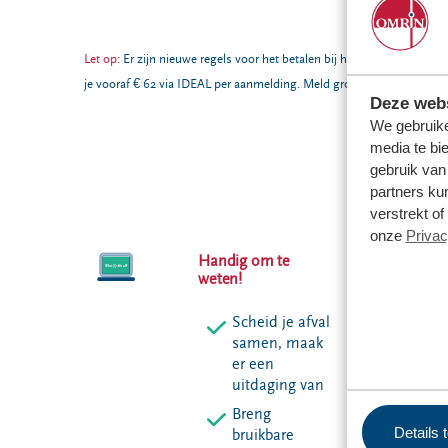
Let op:
Er zijn nieuwe regels voor het betalen bij het aanmelden van 
je vooraf € 62 via IDEAL per aanmelding. Meld grofvuil aan via de
O
Deze webs
We gebruike
media te bi
gebruik van
partners ku
verstrekt o
onze
Privac
Handig om te
weten!
Scheid je afval
samen, maak
er een
uitdaging van
Breng
Details 
bruikbare