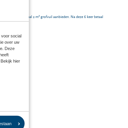
 keer mag je maximaal 2 m² grofvuil aanbieden. Na deze 6 keer betaal
gen.
 voor social
ie over uw
se. Deze
heeft
Bekijk hier
oestaan