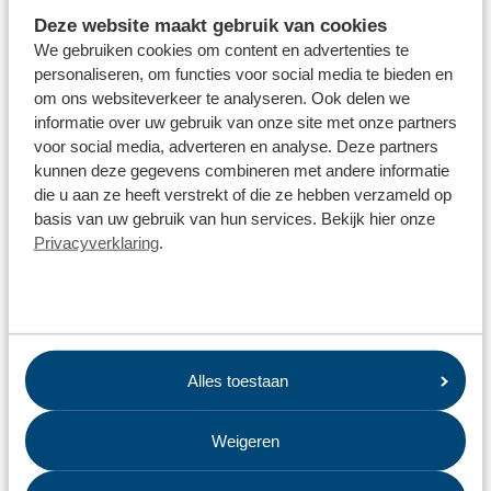
Deze website maakt gebruik van cookies
Wat gebeurt er met mijn restafval?
We gebruiken cookies om content en advertenties te
Wat moet ik doen met lachgascilinders en/of
personaliseren, om functies voor social media te bieden en
heliumflessen?
om ons websiteverkeer te analyseren. Ook delen we
informatie over uw gebruik van onze site met onze partners
Wat gebeurt er met textiel?
voor social media, adverteren en analyse. Deze partners
kunnen deze gegevens combineren met andere informatie
Hoe kan ik zien of mijn aanmelding voor het ophalen van
die u aan ze heeft verstrekt of die ze hebben verzameld op
afval goed is ontvangen?
basis van uw gebruik van hun services. Bekijk hier onze
Privacyverklaring
.
Waar kan ik mijn kerstboom inleveren?
Wat doet Omrin voor biodiversiteit?
Wat gebeurt er met mijn groen-afval?
Hoe kom ik aan een zwerfafvalcontainer?
Alles toestaan
Waarom moet ik mijn afval scheiden?
Weigeren
Wat doet Omrin voor een duurzame wereld?