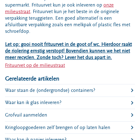
Bouwcontainer huren
supermarkt. Frituurvet kun je ook inleveren op
onze
milieustraat
. Frituurvet kun je het beste in de originele
Ons verhaal
verpakking teruggieten. Een goed alternatief is een
afsluitbare verpakking zoals een melkpak of plastic fles met
Nieuws
schroefdop.
Ontdek Omrin
Let op: gooi nooit frituurvet in de goot of wc. Hierdoor raakt
Over Omrin
de riolering ernstig verstopt! Bovendien kunnen we het niet
Hier werken we aan
meer recyclen. Zonde toch? Lever het dus apart in.
Ecopark De Wierde
Frituurvet op de milieustraat
Reststoffen Energie Centrale
Gerelateerde artikelen
Projecten
Waar staan de (ondergrondse) containers?
Contact
Waar kan ik glas inleveren?
Storing, klacht of vraag
Klantenservice SYP
Grofvuil aanmelden
VeeIgestelde vragen
Kringloopgoederen zelf brengen of op laten halen
Pers
Waar kan ik papier inleveren?