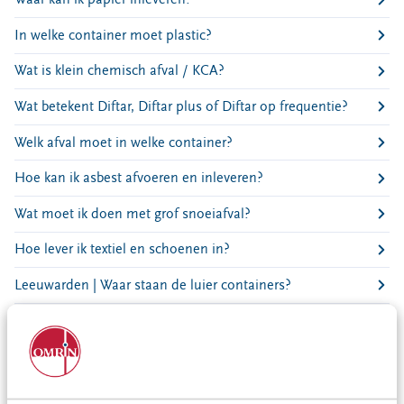
Locaties
In welke container moet plastic?
Werken bij
Wat is klein chemisch afval / KCA?
Voor gemeenten
Wat betekent Diftar, Diftar plus of Diftar op frequentie?
Voor leveranciers en bezoekers
Welk afval moet in welke container?
Hoe kan ik asbest afvoeren en inleveren?
Wat moet ik doen met grof snoeiafval?
Hoe lever ik textiel en schoenen in?
Leeuwarden | Waar staan de luier containers?
Wat moet ik doen met mijn milieupas als ik ga verhuizen?
Wat mag in de textielcontainer?
Wanneer zijn de takkenroutes of extra gft-routes?