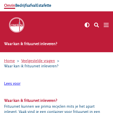
Omrin
Bedrijfsafval
Estafette
Waar kan ik frituurvet inleveren?
NL
EN
Zelf regelen
Home
Veelgestelde vragen
Afvalkalender
Waar kan ik frituurvet inleveren?
Omrin Afvalapp
Afval scheiden
Lees voor
Milieustraten
Milieupas aanvragen
Waar kan ik frituurvet inleveren?
Kringloopspullen
Frituurvet kunnen we prima recyclen mits je het apart
Afval aanmelden
inlevert. Vaak vind je een container voor frituurvet in een