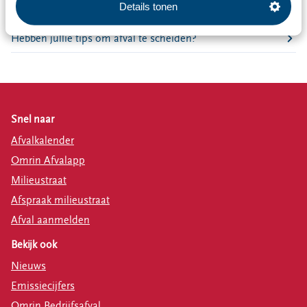
Details tonen
Wat mag niet in de textielcontainer?
Hebben jullie tips om afval te scheiden?
Snel naar
Afvalkalender
Omrin Afvalapp
Milieustraat
Afspraak milieustraat
Afval aanmelden
Bekijk ook
Nieuws
Emissiecijfers
Omrin Bedrijfsafval