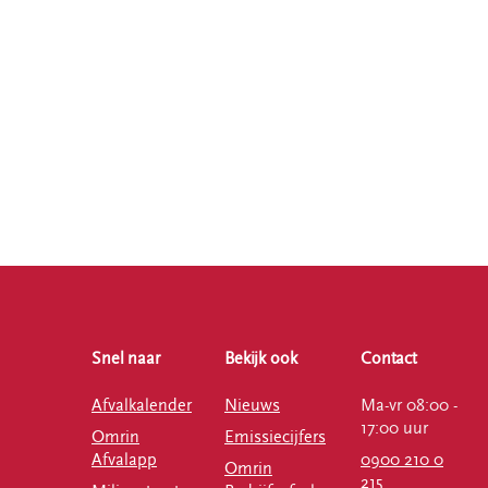
Snel naar
Bekijk ook
Contact
Afvalkalender
Nieuws
Ma-vr 08:00 -
17:00 uur
Omrin
Emissiecijfers
Afvalapp
0900 210 0
Omrin
215