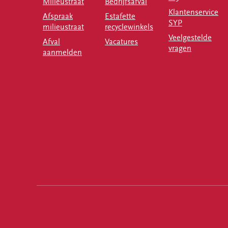
Milieustraat
Bedrijfsafval
Klantenservice
Afspraak
Estafette
SYP
milieustraat
recyclewinkels
Veelgestelde
Afval
Vacatures
vragen
aanmelden