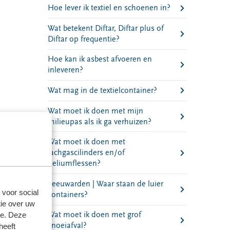
Hoe lever ik textiel en schoenen in?
Wat betekent Diftar, Diftar plus of
Diftar op frequentie?
Hoe kan ik asbest afvoeren en
inleveren?
Wat mag in de textielcontainer?
Wat moet ik doen met mijn
milieupas als ik ga verhuizen?
Wat moet ik doen met
lachgascilinders en/of
heliumflessen?
Leeuwarden | Waar staan de luier
 voor social
containers?
ie over uw
Wat moet ik doen met grof
se. Deze
snoeiafval?
heeft