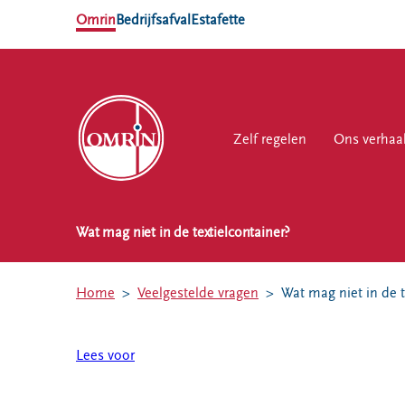
Omrin
Bedrijfsafval
Estafette
Zelf regelen
Zelf regelen
Ons verhaal
Ons verhaa
Werk
Wat mag niet in de textielcontainer?
NL
EN
Ons
Werk
Zelf regelen
Contact
verhaal
bij
Home
Veelgestelde vragen
Wat mag niet in de t
Afvalkalender
Storing, klacht
Nieuws
of vraag
Omrin Afvalapp
Ontdek
Lees voor
Klantenservice
Afval scheiden
Omrin
SYP
Milieustraten
Over Omrin