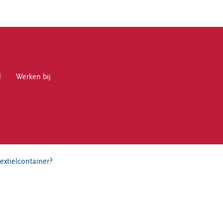
l
en bij
Werken bij
en
extielcontainer?