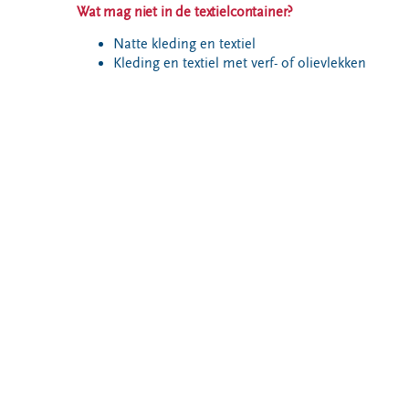
VeeIgestelde
Wat mag niet in de textielcontainer?
Milieupas
Hier werken
vragen
aanvragen
we aan
Natte kleding en textiel
Pers
Kleding en textiel met verf- of olievlekken
Kringloopspullen
Ecopark De
Locaties
Wierde
Afval aanmelden
Reststoffen
Bouwcontainer
Energie
huren
Centrale
Projecten
Voor gemeenten
Voor leveranciers en bezoekers