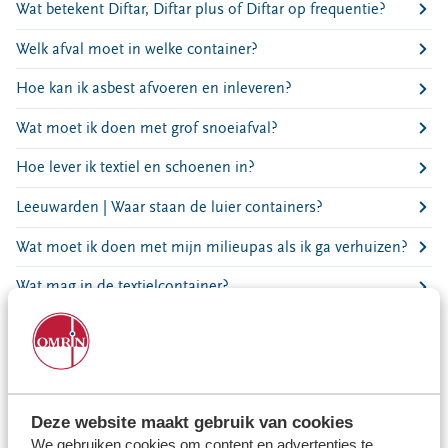
Locaties
Wat betekent Diftar, Diftar plus of Diftar op frequentie?
Werken bij
Welk afval moet in welke container?
Hoe kan ik asbest afvoeren en inleveren?
Voor gemeenten
Wat moet ik doen met grof snoeiafval?
Voor leveranciers en bezoekers
Hoe lever ik textiel en schoenen in?
Leeuwarden | Waar staan de luier containers?
Wat moet ik doen met mijn milieupas als ik ga verhuizen?
Wat mag in de textielcontainer?
Wanneer zijn de takkenroutes of extra gft-routes?
Wat gebeurt er met mijn restafval?
Wat moet ik doen met lachgascilinders en/of
Deze website maakt gebruik van cookies
heliumflessen?
We gebruiken cookies om content en advertenties te