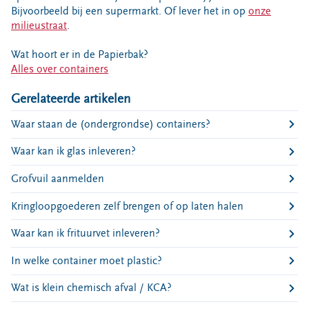
Bouwcontainer huren
Bijvoorbeeld bij een supermarkt. Of lever het in op
onze
milieustraat
.
Ons verhaal
Wat hoort er in de Papierbak?
Nieuws
Alles over containers
Ontdek Omrin
Gerelateerde artikelen
Over Omrin
Hier werken we aan
Waar staan de (ondergrondse) containers?
Ecopark De Wierde
Waar kan ik glas inleveren?
Reststoffen Energie Centrale
Grofvuil aanmelden
Projecten
Kringloopgoederen zelf brengen of op laten halen
Contact
Storing, klacht of vraag
Waar kan ik frituurvet inleveren?
Klantenservice SYP
In welke container moet plastic?
VeeIgestelde vragen
Wat is klein chemisch afval / KCA?
Pers