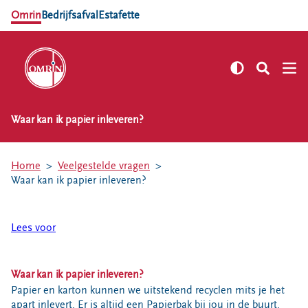
Omrin
Bedrijfsafval
Estafette
Waar kan ik papier inleveren?
NL
EN
Zelf regelen
Home
Veelgestelde vragen
Afvalkalender
Waar kan ik papier inleveren?
Omrin Afvalapp
Afval scheiden
Lees voor
Milieustraten
Milieupas aanvragen
Waar kan ik papier inleveren?
Kringloopspullen
Papier en karton kunnen we uitstekend recyclen mits je het
Afval aanmelden
apart inlevert. Er is altijd een Papierbak bij jou in de buurt.