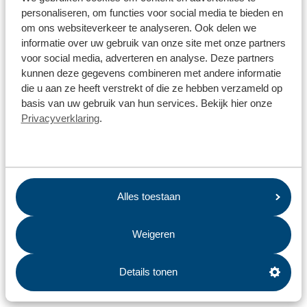
Wat gebeurt er met textiel?
personaliseren, om functies voor social media te bieden en
om ons websiteverkeer te analyseren. Ook delen we
Hoe kan ik zien of mijn aanmelding voor het ophalen van
informatie over uw gebruik van onze site met onze partners
afval goed is ontvangen?
voor social media, adverteren en analyse. Deze partners
kunnen deze gegevens combineren met andere informatie
Waar kan ik mijn kerstboom inleveren?
die u aan ze heeft verstrekt of die ze hebben verzameld op
basis van uw gebruik van hun services. Bekijk hier onze
Wat doet Omrin voor biodiversiteit?
Privacyverklaring
.
Wat gebeurt er met mijn groen-afval?
Hoe kom ik aan een zwerfafvalcontainer?
Waarom moet ik mijn afval scheiden?
Alles toestaan
Wat doet Omrin voor een duurzame wereld?
Weigeren
Wat mag niet in de textielcontainer?
Hebben jullie tips om afval te scheiden?
Details tonen