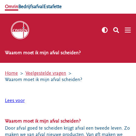
Omrin
Bedrijfsafval
Estafette
Waarom moet ik mijn afval scheiden?
NL
EN
Zelf regelen
Home
Veelgestelde vragen
Afvalkalender
Waarom moet ik mijn afval scheiden?
Omrin Afvalapp
Afval scheiden
Lees voor
Milieustraten
Milieupas aanvragen
Waarom moet ik mijn afval scheiden?
Kringloopspullen
Door afval goed te scheiden krijgt afval een tweede leven. Zo
Afval aanmelden
maken we van afval nieuwe producten. Van gft maken we