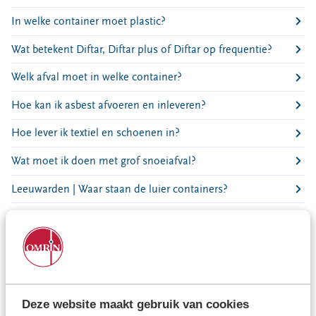
Locaties
In welke container moet plastic?
Werken bij
Wat betekent Diftar, Diftar plus of Diftar op frequentie?
Voor gemeenten
Welk afval moet in welke container?
Voor leveranciers en bezoekers
Hoe kan ik asbest afvoeren en inleveren?
Hoe lever ik textiel en schoenen in?
Wat moet ik doen met grof snoeiafval?
Leeuwarden | Waar staan de luier containers?
Wat moet ik doen met mijn milieupas als ik ga verhuizen?
Wanneer zijn de takkenroutes of extra gft-routes?
Wat mag in de textielcontainer?
Wat moet ik doen met lachgascilinders en/of
Deze website maakt gebruik van cookies
heliumflessen?