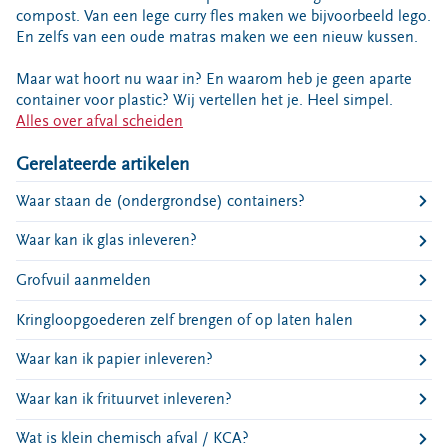
Bouwcontainer huren
compost. Van een lege curry fles maken we bijvoorbeeld lego.
En zelfs van een oude matras maken we een nieuw kussen.
Ons verhaal
Maar wat hoort nu waar in? En waarom heb je geen aparte
Nieuws
container voor plastic? Wij vertellen het je. Heel simpel.
Ontdek Omrin
Alles over afval scheiden
Over Omrin
Gerelateerde artikelen
Hier werken we aan
Waar staan de (ondergrondse) containers?
Ecopark De Wierde
Reststoffen Energie Centrale
Waar kan ik glas inleveren?
Projecten
Grofvuil aanmelden
Contact
Kringloopgoederen zelf brengen of op laten halen
Storing, klacht of vraag
Waar kan ik papier inleveren?
Klantenservice SYP
VeeIgestelde vragen
Waar kan ik frituurvet inleveren?
Pers
Wat is klein chemisch afval / KCA?