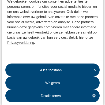
We gebruiken cookies om content en advertenties te
personaliseren, om functies voor social media te bieden en
Wat gebeurt er met textiel?
om ons websiteverkeer te analyseren. Ook delen we
informatie over uw gebruik van onze site met onze partners
Wat gebeurt er met mijn restafval?
voor social media, adverteren en analyse. Deze partners
kunnen deze gegevens combineren met andere informatie
Hoe kan ik zien of mijn aanmelding voor het ophalen van
die u aan ze heeft verstrekt of die ze hebben verzameld op
afval goed is ontvangen?
basis van uw gebruik van hun services. Bekijk hier onze
Wat doet Omrin voor biodiversiteit?
Privacyverklaring
.
Waar kan ik mijn kerstboom inleveren?
Hoe kom ik aan een zwerfafvalcontainer?
Wat gebeurt er met mijn groen-afval?
Alles toestaan
Wat doet Omrin voor een duurzame wereld?
Weigeren
Hebben jullie tips om afval te scheiden?
Details tonen
Wat mag niet in de textielcontainer?