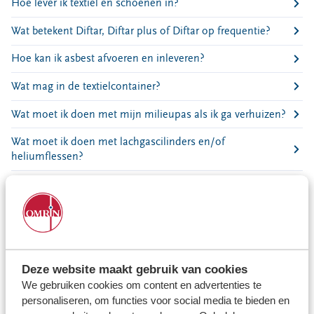
Locaties
Hoe lever ik textiel en schoenen in?
Werken bij
Wat betekent Diftar, Diftar plus of Diftar op frequentie?
Hoe kan ik asbest afvoeren en inleveren?
Voor gemeenten
Wat mag in de textielcontainer?
Voor leveranciers en bezoekers
Wat moet ik doen met mijn milieupas als ik ga verhuizen?
Wat moet ik doen met lachgascilinders en/of
heliumflessen?
Leeuwarden | Waar staan de luier containers?
Wat gebeurt er met textiel?
Wanneer zijn de takkenroutes of extra gft-routes?
Wat gebeurt er met mijn restafval?
Deze website maakt gebruik van cookies
We gebruiken cookies om content en advertenties te
Wat doet Omrin voor biodiversiteit?
personaliseren, om functies voor social media te bieden en