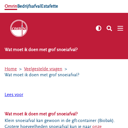
Omrin
Bedrijfsafval
Estafette
Wat moet ik doen met grof snoeiafval?
NL
EN
Zelf regelen
Home
Veelgestelde vragen
Afvalkalender
Wat moet ik doen met grof snoeiafval?
Omrin Afvalapp
Afval scheiden
Lees voor
Milieustraten
Milieupas aanvragen
Wat moet ik doen met grof snoeiafval?
Kringloopspullen
Klein snoeiafval kan gewoon in de gft-container (Biobak).
Afval aanmelden
Grotere hoeveelheden snoeiafval kun je naar
onze