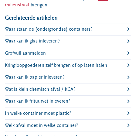
Bouwcontainer huren
milieustraat
brengen.
Ons verhaal
Gerelateerde artikelen
Nieuws
Waar staan de (ondergrondse) containers?
Ontdek Omrin
Waar kan ik glas inleveren?
Over Omrin
Hier werken we aan
Grofvuil aanmelden
Ecopark De Wierde
Kringloopgoederen zelf brengen of op laten halen
Reststoffen Energie Centrale
Waar kan ik papier inleveren?
Projecten
Wat is klein chemisch afval / KCA?
Contact
Waar kan ik frituurvet inleveren?
Storing, klacht of vraag
Klantenservice SYP
In welke container moet plastic?
VeeIgestelde vragen
Welk afval moet in welke container?
Pers