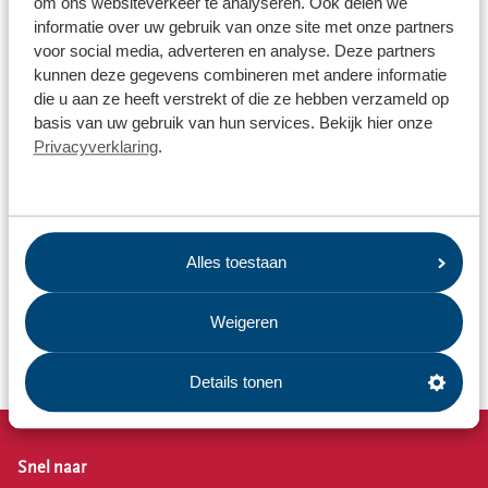
om ons websiteverkeer te analyseren. Ook delen we
Hoe kan ik zien of mijn aanmelding voor het ophalen van
informatie over uw gebruik van onze site met onze partners
afval goed is ontvangen?
voor social media, adverteren en analyse. Deze partners
kunnen deze gegevens combineren met andere informatie
Hoe kom ik aan een zwerfafvalcontainer?
die u aan ze heeft verstrekt of die ze hebben verzameld op
basis van uw gebruik van hun services. Bekijk hier onze
Waar kan ik mijn kerstboom inleveren?
Privacyverklaring
.
Wat gebeurt er met mijn groen-afval?
Wat doet Omrin voor een duurzame wereld?
Waarom moet ik mijn afval scheiden?
Alles toestaan
Hebben jullie tips om afval te scheiden?
Weigeren
Wat mag niet in de textielcontainer?
Details tonen
Snel naar