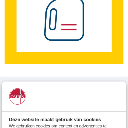
Locaties
Werken bij
Voor gemeenten
Voor leveranciers en bezoekers
Voorbeelden:
bakolie
bakvet
Deze website maakt gebruik van cookies
We gebruiken cookies om content en advertenties te
frituurolie