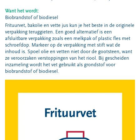
Bouwcontainer huren
Want het wordt:
Ons verhaal
Biobrandstof of biodiesel
Frituurvet, bakolie en vette jus kun je het beste in de originele
Nieuws
verpakking teruggieten. Een goed alternatief is een
Ontdek Omrin
afsluitbare verpakking zoals een melkpak of plastic fles met
Over Omrin
schroefdop. Markeer op de verpakking met stift wat de
inhoud is. Spoel olie en vetten niet door de gootsteen, want
Hier werken we aan
ze veroorzaken verstoppingen van het riool. Bij gescheiden
Ecopark De Wierde
inzameling wordt het vet gebruikt als grondstof voor
biobrandstof of biodiesel.
Reststoffen Energie Centrale
Projecten
Contact
Storing, klacht of vraag
Klantenservice SYP
VeeIgestelde vragen
Pers