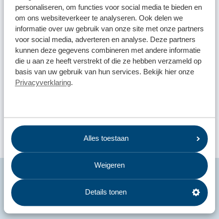
personaliseren, om functies voor social media te bieden en
frituurvet
om ons websiteverkeer te analyseren. Ook delen we
informatie over uw gebruik van onze site met onze partners
voor social media, adverteren en analyse. Deze partners
kunnen deze gegevens combineren met andere informatie
Niet toegestaan:
Oplossing:
die u aan ze heeft verstrekt of die ze hebben verzameld op
basis van uw gebruik van hun services. Bekijk hier onze
inleveren als klein
minerale olie
Privacyverklaring
.
chemisch afval (kca)
inleveren als klein
motorolie
chemisch afval (kca)
Alles toestaan
Weigeren
Bekijk
hier
de actuele tarieven en voorwaarden (bijvoorbeeld
Details tonen
een maximum aantal).