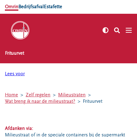
Omrin
Bedrijfsafval
Estafette
Frituurvet
NL
EN
Zelf regelen
Lees voor
Afvalkalender
Omrin Afvalapp
Home
Zelf regelen
Milieustraten
Afval scheiden
Wat breng ik naar de milieustraat?
Frituurvet
Milieustraten
Milieupas aanvragen
Kringloopspullen
Afdanken via:
Afval aanmelden
Milieustraat of in de speciale containers bij de supermarkt