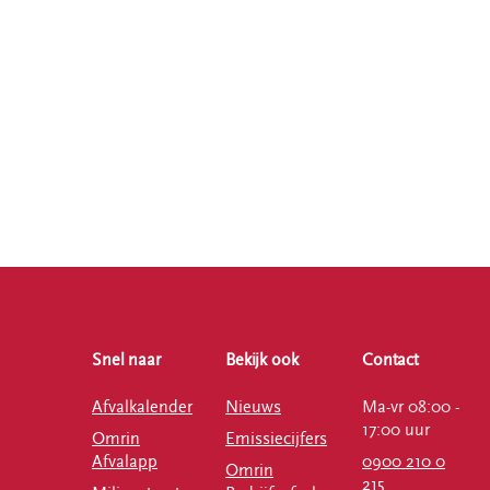
Snel naar
Bekijk ook
Contact
Afvalkalender
Nieuws
Ma-vr 08:00 -
17:00 uur
Omrin
Emissiecijfers
Afvalapp
0900 210 0
Omrin
215