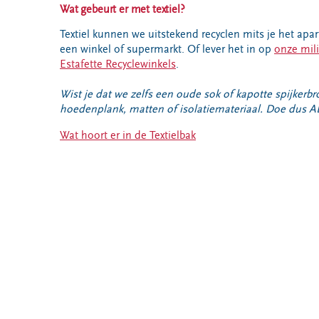
VeeIgestelde
Wat gebeurt er met textiel?
Milieupas
Hier werken
vragen
aanvragen
we aan
Textiel kunnen we uitstekend recyclen mits je het apart i
Pers
een winkel of supermarkt. Of lever het in op
onze mili
Kringloopspullen
Ecopark De
Locaties
Estafette Recyclewinkels
.
Wierde
Afval aanmelden
Reststoffen
Bouwcontainer
Wist je dat we zelfs een oude sok of kapotte spijker
Energie
huren
hoedenplank, matten of isolatiemateriaal. Doe dus ALTI
Centrale
Wat hoort er in de Textielbak
Projecten
Voor gemeenten
Voor leveranciers en bezoekers