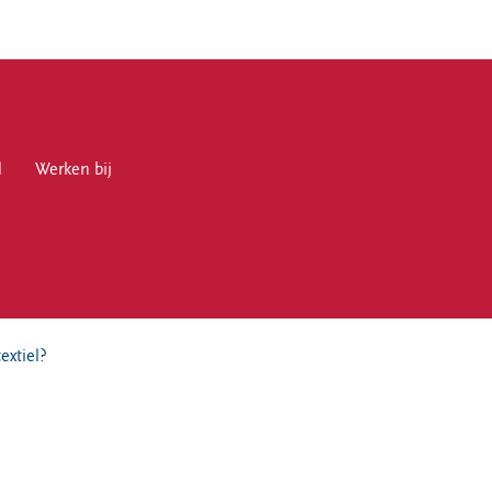
l
en bij
Werken bij
en
extiel?