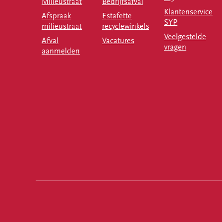
Milieustraat
Bedrijfsafval
Klantenservice
Afspraak
Estafette
SYP
milieustraat
recyclewinkels
Veelgestelde
Afval
Vacatures
vragen
aanmelden