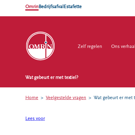
Omrin
Bedrijfsafval
Estafette
Zelf regelen
Zelf regelen
Ons verhaal
Ons verhaa
Werk
Wat gebeurt er met textiel?
NL
EN
Ons
Werk
Zelf regelen
Contact
verhaal
bij
Home
Veelgestelde vragen
Wat gebeurt er met t
Afvalkalender
Storing, klacht
Nieuws
of vraag
Omrin Afvalapp
Ontdek
Lees voor
Klantenservice
Afval scheiden
Omrin
SYP
Milieustraten
Over Omrin