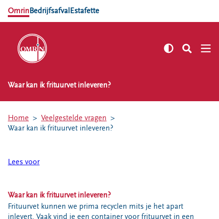
Omrin
Bedrijfsafval
Estafette
Waar kan ik frituurvet inleveren?
NL
EN
Zelf regelen
Home
Veelgestelde vragen
Afvalkalender
Waar kan ik frituurvet inleveren?
Omrin Afvalapp
Afval scheiden
Lees voor
Milieustraten
Milieupas aanvragen
Waar kan ik frituurvet inleveren?
Kringloopspullen
Frituurvet kunnen we prima recyclen mits je het apart
Afval aanmelden
inlevert. Vaak vind je een container voor frituurvet in een