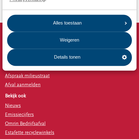
Afvalbeleid van gemeentes
Alles toestaan
Snel naar
Weigeren
Afvalkalender
Details tonen
Omrin Afvalapp
Milieustraat
Afspraak milieustraat
Afval aanmelden
Bekijk ook
Nieuws
Emissiecijfers
Omrin Bedrijfsafval
Estafette recyclewinkels