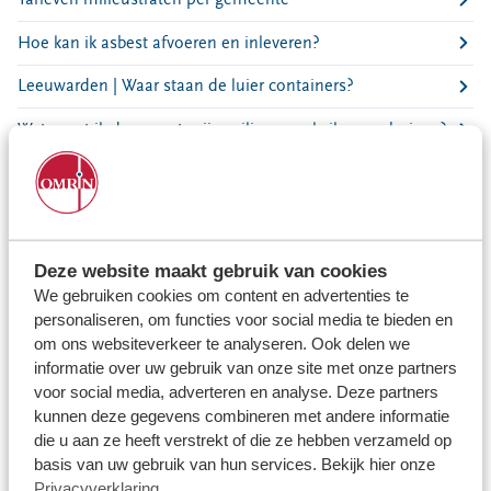
Locaties
Hoe kan ik asbest afvoeren en inleveren?
Werken bij
Leeuwarden | Waar staan de luier containers?
Voor gemeenten
Wat moet ik doen met mijn milieupas als ik ga verhuizen?
Voor leveranciers en bezoekers
Wanneer zijn de takkenroutes of extra gft-routes?
Wat gebeurt er met mijn restafval?
Hoe kan ik zien of mijn aanmelding voor het ophalen van
Deze website maakt gebruik van cookies
afval goed is ontvangen?
We gebruiken cookies om content en advertenties te
personaliseren, om functies voor social media te bieden en
Waar kan ik mijn kerstboom inleveren?
om ons websiteverkeer te analyseren. Ook delen we
informatie over uw gebruik van onze site met onze partners
Wat gebeurt er met mijn groen-afval?
voor social media, adverteren en analyse. Deze partners
Hoe kom ik aan een zwerfafvalcontainer?
kunnen deze gegevens combineren met andere informatie
die u aan ze heeft verstrekt of die ze hebben verzameld op
Waarom moet ik mijn afval scheiden?
basis van uw gebruik van hun services. Bekijk hier onze
Privacyverklaring
.