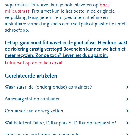
Bouwcontainer huren
supermarkt. Frituurvet kun je ook inleveren op
onze
milieustraat
. Frituurvet kun je het beste in de originele
Ons verhaal
verpakking teruggieten. Een goed alternatief is een
afsluitbare verpakking zoals een melkpak of plastic fles met
Nieuws
schroefdop.
Ontdek Omrin
Let op: gooi nooit frituurvet in de goot of wc. Hierdoor raakt
Over Omrin
de riolering ernstig verstopt! Bovendien kunnen we het niet
Hier werken we aan
meer recyclen. Zonde toch? Lever het dus apart in.
Ecopark De Wierde
Frituurvet op de milieustraat
Reststoffen Energie Centrale
Gerelateerde artikelen
Projecten
Waar staan de (ondergrondse) containers?
Contact
Aanvraag slot op container
Storing, klacht of vraag
Klantenservice SYP
Container aan de weg zetten
VeeIgestelde vragen
Wat betekent Diftar, Diftar plus of Diftar op frequentie?
Pers
Tarieven milieustraten per gemeente