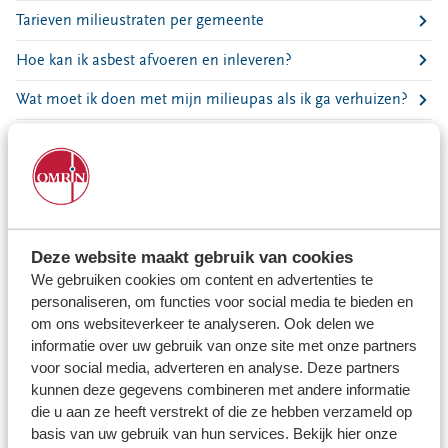
Locaties
Tarieven milieustraten per gemeente
Werken bij
Hoe kan ik asbest afvoeren en inleveren?
Wat moet ik doen met mijn milieupas als ik ga verhuizen?
Voor gemeenten
Voor leveranciers en bezoekers
Leeuwarden | Waar staan de luier containers?
Wat gebeurt er met mijn restafval?
Wanneer zijn de takkenroutes of extra gft-routes?
Deze website maakt gebruik van cookies
Hoe kan ik zien of mijn aanmelding voor het ophalen van
afval goed is ontvangen?
We gebruiken cookies om content en advertenties te
personaliseren, om functies voor social media te bieden en
Waar kan ik mijn kerstboom inleveren?
om ons websiteverkeer te analyseren. Ook delen we
informatie over uw gebruik van onze site met onze partners
Hoe kom ik aan een zwerfafvalcontainer?
voor social media, adverteren en analyse. Deze partners
kunnen deze gegevens combineren met andere informatie
Wat gebeurt er met mijn groen-afval?
die u aan ze heeft verstrekt of die ze hebben verzameld op
basis van uw gebruik van hun services. Bekijk hier onze
Waarom moet ik mijn afval scheiden?