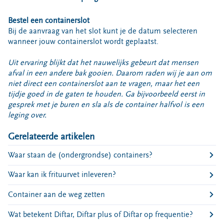
Bouwcontainer huren
Bestel een containerslot
Ons verhaal
Bij de aanvraag van het slot kunt je de datum selecteren
wanneer jouw containerslot wordt geplaatst.
Nieuws
Ontdek Omrin
Uit ervaring blijkt dat het nauwelijks gebeurt dat mensen
Over Omrin
afval in een andere bak gooien. Daarom raden wij je aan om
niet direct een containerslot aan te vragen, maar het een
Hier werken we aan
tijdje goed in de gaten te houden. Ga bijvoorbeeld eerst in
Ecopark De Wierde
gesprek met je buren en sla als de container halfvol is een
leging over.
Reststoffen Energie Centrale
Projecten
Gerelateerde artikelen
Contact
Waar staan de (ondergrondse) containers?
Storing, klacht of vraag
Waar kan ik frituurvet inleveren?
Klantenservice SYP
Container aan de weg zetten
VeeIgestelde vragen
Pers
Wat betekent Diftar, Diftar plus of Diftar op frequentie?