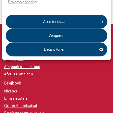
Privacyverklaring
.
Afvalbeleid van gemeentes
Alles toestaan
Weigeren
Snel naar
Afvalkalender
Details tonen
Omrin Afvalapp
Milieustraat
Afspraak milieustraat
Afval aanmelden
Bekijk ook
Nieuws
Emissiecijfers
Omrin Bedrijfsafval
Estafette recyclewinkels