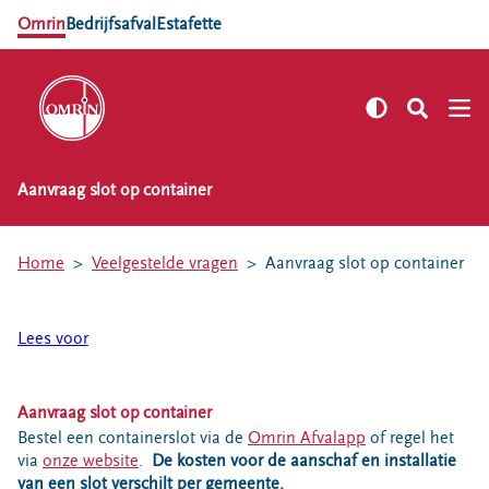
Omrin
Bedrijfsafval
Estafette
Aanvraag slot op container
NL
EN
Zelf regelen
Home
Veelgestelde vragen
Aanvraag slot op container
Afvalkalender
Omrin Afvalapp
Lees voor
Afval scheiden
Milieustraten
Milieupas aanvragen
Aanvraag slot op container
Bestel een containerslot via de
Omrin Afvalapp
of regel het
Kringloopspullen
via
onze website
.
De kosten voor de aanschaf en installatie
Afval aanmelden
van een slot verschilt per gemeente.