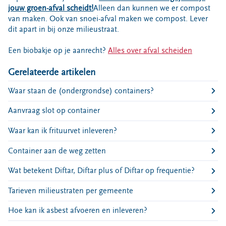
Bouwcontainer huren
jouw groen-afval scheidt!
Alleen dan kunnen we er compost
van maken. Ook van snoei-afval maken we compost. Lever
Ons verhaal
dit apart in bij onze milieustraat.
Nieuws
Een biobakje op je aanrecht?
Alles over afval scheiden
Ontdek Omrin
Gerelateerde artikelen
Over Omrin
Hier werken we aan
Waar staan de (ondergrondse) containers?
Ecopark De Wierde
Aanvraag slot op container
Reststoffen Energie Centrale
Waar kan ik frituurvet inleveren?
Projecten
Container aan de weg zetten
Contact
Storing, klacht of vraag
Wat betekent Diftar, Diftar plus of Diftar op frequentie?
Klantenservice SYP
Tarieven milieustraten per gemeente
VeeIgestelde vragen
Hoe kan ik asbest afvoeren en inleveren?
Pers