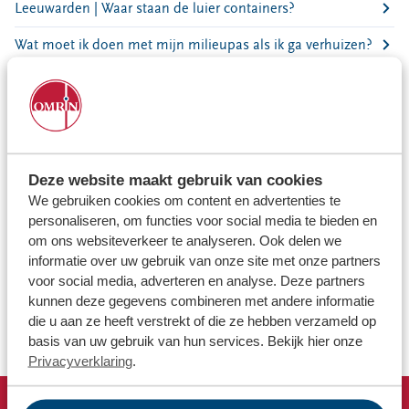
Locaties
Leeuwarden | Waar staan de luier containers?
Werken bij
Wat moet ik doen met mijn milieupas als ik ga verhuizen?
Wanneer zijn de takkenroutes of extra gft-routes?
Voor gemeenten
Wat gebeurt er met mijn restafval?
Voor leveranciers en bezoekers
Hoe kan ik zien of mijn aanmelding voor het ophalen van
afval goed is ontvangen?
Deze website maakt gebruik van cookies
We gebruiken cookies om content en advertenties te
Waar kan ik mijn kerstboom inleveren?
personaliseren, om functies voor social media te bieden en
om ons websiteverkeer te analyseren. Ook delen we
Hoe kom ik aan een zwerfafvalcontainer?
informatie over uw gebruik van onze site met onze partners
voor social media, adverteren en analyse. Deze partners
Waarom moet ik mijn afval scheiden?
kunnen deze gegevens combineren met andere informatie
Afvalbeleid van gemeentes
die u aan ze heeft verstrekt of die ze hebben verzameld op
basis van uw gebruik van hun services. Bekijk hier onze
Privacyverklaring
.