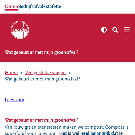
Omrin
Bedrijfsafval
Estafette
Wat gebeurt er met mijn groen-afval?
NL
EN
Zelf regelen
Home
Veelgestelde vragen
Afvalkalender
Wat gebeurt er met mijn groen-afval?
Omrin Afvalapp
Afval scheiden
Lees voor
Milieustraten
Milieupas aanvragen
Wat gebeurt er met mijn groen-afval?
Kringloopspullen
Van jouw gft én etensresten maken we compost. Compost is
Afval aanmelden
superfood voor jouw tuin.
Het is wel heel belangrijk dat je