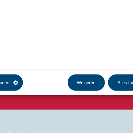
tonen
Weigeren
Alles t