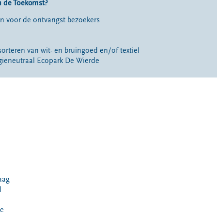
n de Toekomst?
en voor de ontvangst bezoekers
t sorteren van wit- en bruingoed en/of textiel
ieneutraal Ecopark De Wierde
aag
l
De