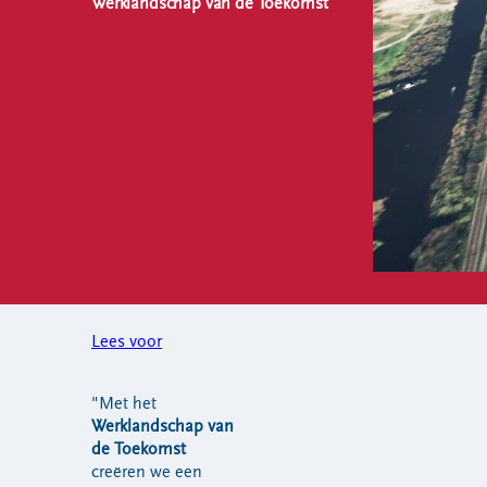
Werklandschap van de Toekomst
VeeIgestelde
Milieupas
Hier werken
vragen
aanvragen
we aan
Pers
Kringloopspullen
Ecopark De
Locaties
Wierde
Afval aanmelden
Reststoffen
Bouwcontainer
Energie
huren
Centrale
Projecten
Voor gemeenten
Voor leveranciers en bezoekers
Lees voor
"Met het
Werklandschap van
de Toekomst
creëren we een