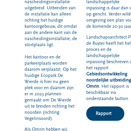
nascheidingsinstallatie
landschappelijke
uitgebreid. Uitbreiden van
inpassing is daar dan 
de installatie kan alleen
op gericht. Verder wil
richting het huidige
omgeving een plan vo
kantoorgebouw, dit omdat
de komende 20-30 jaar
aan de andere kant van de
Landschapsarchitect P
nascheidingsinstallatie, de
de Ruyter heeft het he
stortplaats ligt.
proces en de
landschappelijke
Het kantoor en de
inpassing beschreven 
parkeerplaats worden
het rapport
daarom verplaatst. Op het
Gebiedsontwikkeling
huidige Ecopark De
noordelijke uitbreiding
Wierde is hier nu geen
Omrin
. Het rapport is
plek voor en daarom zijn
beschikbaar via
er in 2023 plannen
onderstaande button.
gemaakt om De Wierde
uit te breiden richting het
noorden (richting
Rapport
Vegelinsoord).
Als Omrin hebben wij