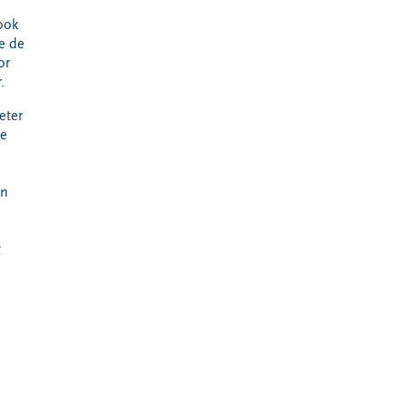
ook
de de
or
.
eter
le
in