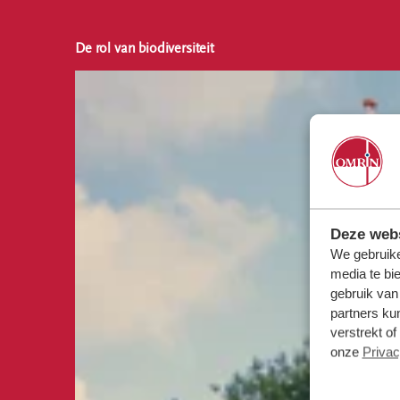
De rol van biodiversiteit
Deze webs
We gebruike
media te bi
gebruik van
partners ku
verstrekt o
onze
Privac