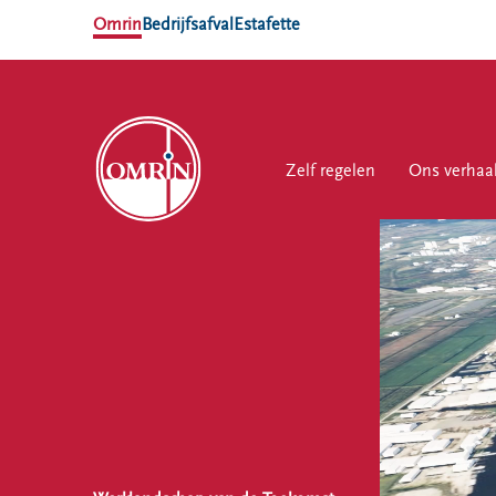
Omrin
Bedrijfsafval
Estafette
Zelf regelen
Zelf regelen
Ons verhaal
Ons verhaa
Werk
NL
EN
Ons
Werk
Zelf regelen
Contact
verhaal
bij
Afvalkalender
Storing, klacht
Nieuws
of vraag
Omrin Afvalapp
Ontdek
Klantenservice
Afval scheiden
Omrin
SYP
Milieustraten
Over Omrin