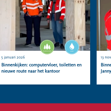
5 januari 2026
13 no
Binnenkijken: computervloer, toiletten en
Binne
nieuwe route naar het kantoor
Janny