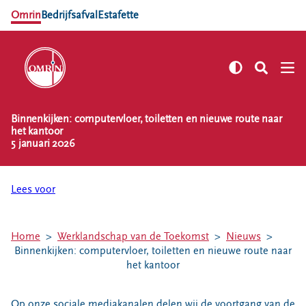
Omrin
Bedrijfsafval
Estafette
Binnenkijken: computervloer, toiletten en nieuwe route naar
NL
EN
het kantoor
5 januari 2026
Zelf regelen
Afvalkalender
Lees voor
Omrin Afvalapp
Afval scheiden
Milieustraten
Home
Werklandschap van de Toekomst
Nieuws
Binnenkijken: computervloer, toiletten en nieuwe route naar
Milieupas aanvragen
het kantoor
Kringloopspullen
Afval aanmelden
Op onze sociale mediakanalen delen wij de voortgang van de