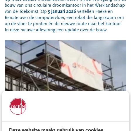
Bouwcontainer huren
bouw van ons circulaire droomkantoor in het Werklandschap
van de Toekomst. Op
5 januari 2026
vertellen Hieke en
Ons verhaal
Renate over de computervloer, een robot die langskwam om
op de vloer te printen én de nieuwe route naar het kantoor.
Nieuws
In deze nieuwe aflevering een update over de bouw
Ontdek Omrin
Over Omrin
Hier werken we aan
Ecopark De Wierde
Reststoffen Energie Centrale
Projecten
Contact
Storing, klacht of vraag
Klantenservice SYP
VeeIgestelde vragen
Pers
Deze website maakt gebruik van cookies