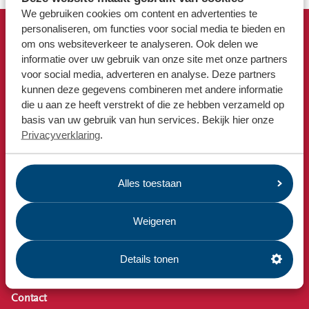
Locaties
We gebruiken cookies om content en advertenties te
Werken bij
personaliseren, om functies voor social media te bieden en
om ons websiteverkeer te analyseren. Ook delen we
Snel naar
informatie over uw gebruik van onze site met onze partners
Afvalkalender
voor social media, adverteren en analyse. Deze partners
Voor gemeenten
Omrin Afvalapp
kunnen deze gegevens combineren met andere informatie
Voor leveranciers en bezoekers
die u aan ze heeft verstrekt of die ze hebben verzameld op
Milieustraat
basis van uw gebruik van hun services. Bekijk hier onze
Afspraak milieustraat
Privacyverklaring
.
Afval aanmelden
Bekijk ook
Alles toestaan
Nieuws
Emissiecijfers
Weigeren
Omrin Bedrijfsafval
Estafette recyclewinkels
Details tonen
Vacatures
Contact