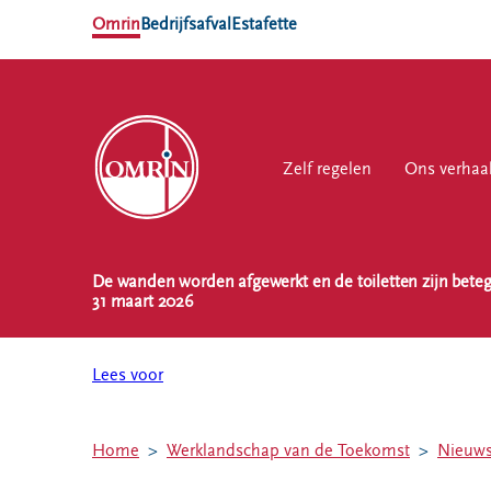
Omrin
Bedrijfsafval
Estafette
Zelf regelen
Zelf regelen
Ons verhaal
Ons verhaa
Werk
De wanden worden afgewerkt en de toiletten zijn beteg
NL
EN
31 maart 2026
Ons
Werk
Zelf regelen
Contact
verhaal
bij
Lees voor
Afvalkalender
Storing, klacht
Nieuws
of vraag
Omrin Afvalapp
Ontdek
Klantenservice
Afval scheiden
Home
Werklandschap van de Toekomst
Nieuw
Omrin
SYP
Milieustraten
Over Omrin