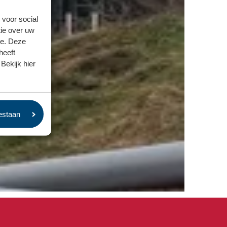
 voor social
ie over uw
se. Deze
heeft
Bekijk hier
oestaan