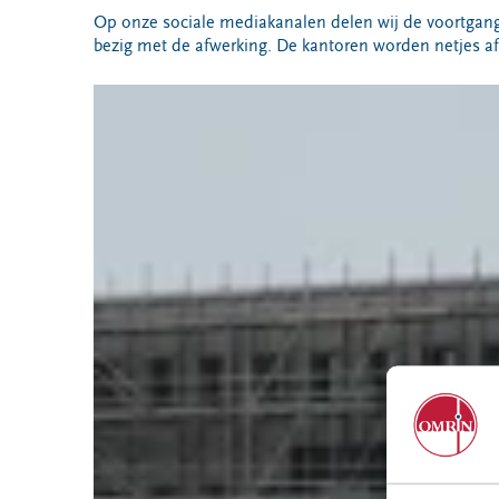
VeeIgestelde
Milieupas
Op onze sociale mediakanalen delen wij de voortgan
Hier werken
vragen
aanvragen
bezig met de afwerking. De kantoren worden netjes afg
we aan
Pers
Kringloopspullen
Ecopark De
Locaties
Wierde
Afval aanmelden
Reststoffen
Bouwcontainer
Energie
huren
Centrale
Projecten
Voor gemeenten
Voor leveranciers en bezoekers