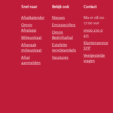
Snel naar
Bekijk ook
Contact
Afvalkalender
Nieuws
Ma-vr 08:00 -
17:00 uur
Omrin
Emissiecijfers
Afvalapp
0900 210 0
Omrin
215
Milieustraat
Bedrijfsafval
Klantenservice
Afspraak
Estafette
SYP
milieustraat
recyclewinkels
Veelgestelde
Afval
Vacatures
vragen
aanmelden