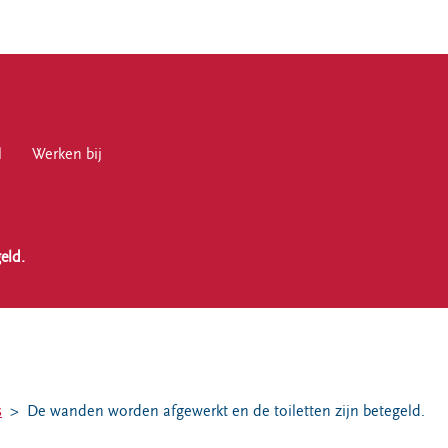
l
en bij
Werken bij
eld.
en
s
De wanden worden afgewerkt en de toiletten zijn betegeld.