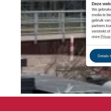
Deze webs
We gebruike
media te bi
gebruik van
partners ku
verstrekt o
onze
Privac
Details 