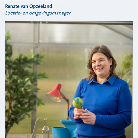
Locaties
Renate van Opzeeland
Werken bij
Locatie- en omgevingsmanager
Voor gemeenten
Voor leveranciers en bezoekers