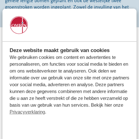
gehele lengte bomen geplant en ook de westelijke twee
groenstroken worden ingeplant. Zowel de invulling van het
plan als de fasering zijn in nauw overleg met de omgeving
bepaald.
De inrichting van het Werklandschap van de Toekomst is
gestart
Deze website maakt gebruik van cookies
In 2024 heeft
TWA Architecten
een kantoor met
We gebruiken cookies om content en advertenties te
expositieruimte ontworpen. Ook is er een beplantingsplan
personaliseren, om functies voor social media te bieden en
gemaakt voor de landschappelijke inpassing zoals
om ons websiteverkeer te analyseren. Ook delen we
ontworpen door de
landschapsarchitect
Peter de Ruyter
. De
informatie over uw gebruik van onze site met onze partners
communicatie over de aan te vragen vergunningen verloopt
voor social media, adverteren en analyse. Deze partners
via de Plaatselijk Belangen Vegelinsoord,
kunnen deze gegevens combineren met andere informatie
Haskerdijken/Nieuwebrug en Dorpsbelang Oudehaske.
die u aan ze heeft verstrekt of die ze hebben verzameld op
basis van uw gebruik van hun services. Bekijk hier onze
Privacyverklaring
.
Werklandschap van de Toekomst volgens de 7 pijlers van de
circulaire economie