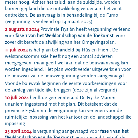
meter hoog. Achter het talud, aan de zuidzijde, worden
bomen gepland die de ontwikkeling verder aan het zicht
onttrekken. De aanvraag is in behandeling bij de Fumo
(vergunning is verleend op 14 maart 2025).
2 augustus 2024
Provinsje Fryslân heeft vergunning verleend
voor
fase 1 van het Werklandschap van de Toekomst
, voor
zover dit betreft de afwijking van het Omgevingsplan.
11 juli 2024
is het plan behandeld bij Hûs en Hiem. De
welstandscommissie heeft nog een aantal adviezen
meegegeven, maar geeft wel aan dat de bouwaanvraag kan
worden ingediend. Het plan wordt verder uitgewerkt en voor
de bouwvak zal de bouwvergunning worden aangevraagd.
Voor de bouwvak beginnen de eerste voorbereidingen voor
de aanleg van tijdelijke bruggen (deze zijn al vergund).
10 juli 2024
heeft de gemeenteraad De Fryske Marren
unaniem ingestemd met het plan. Dit betekent dat de
provincie Fryslân nu de vergunning kan verlenen voor de
ruimtelijke inpassing van het kantoor en de landschappelijke
inpassing.
25 april 2024
is vergunning aangevraagd voor
fase 1 van het
Werklandschap van de Toekomst
, voor zover dit betreft de