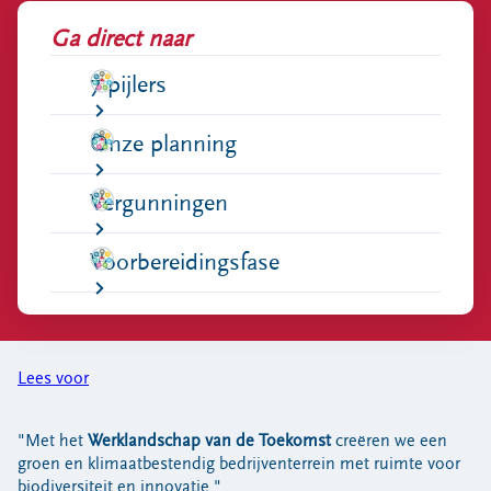
Bouwcontainer huren
Ga direct naar
Ons verhaal
7 pijlers
Nieuws
Ontdek Omrin
Onze planning
Over Omrin
Hier werken we aan
Vergunningen
Ecopark De Wierde
Reststoffen Energie Centrale
Voorbereidingsfase
Projecten
Contact
Storing, klacht of vraag
Lees voor
Klantenservice SYP
VeeIgestelde vragen
"Met het
Werklandschap van de Toekomst
creëren we een
Pers
groen en klimaatbestendig bedrijventerrein met ruimte voor
biodiversiteit en innovatie."