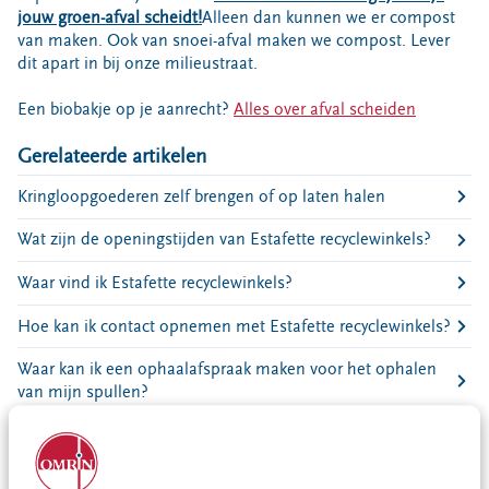
Bouwcontainer huren
jouw groen-afval scheidt!
Alleen dan kunnen we er compost
van maken. Ook van snoei-afval maken we compost. Lever
Ons verhaal
dit apart in bij onze milieustraat.
Nieuws
Een biobakje op je aanrecht?
Alles over afval scheiden
Ontdek Omrin
Gerelateerde artikelen
Over Omrin
Hier werken we aan
Kringloopgoederen zelf brengen of op laten halen
Ecopark De Wierde
Wat zijn de openingstijden van Estafette recyclewinkels?
Reststoffen Energie Centrale
Waar vind ik Estafette recyclewinkels?
Projecten
Hoe kan ik contact opnemen met Estafette recyclewinkels?
Contact
Storing, klacht of vraag
Waar kan ik een ophaalafspraak maken voor het ophalen
van mijn spullen?
Klantenservice SYP
VeeIgestelde vragen
Hoe kan ik me aanmelden als een vrijwilliger?
Pers
Waar kan ik mijn herbruikbare spullen naartoe brengen?