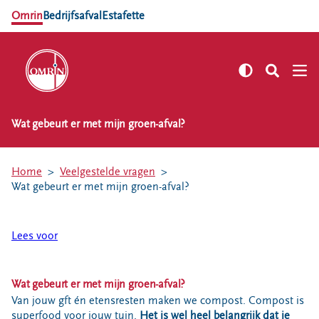
Omrin
Bedrijfsafval
Estafette
Wat gebeurt er met mijn groen-afval?
NL
EN
Zelf regelen
Home
Veelgestelde vragen
Afvalkalender
Wat gebeurt er met mijn groen-afval?
Omrin Afvalapp
Afval scheiden
Lees voor
Milieustraten
Milieupas aanvragen
Wat gebeurt er met mijn groen-afval?
Kringloopspullen
Van jouw gft én etensresten maken we compost. Compost is
Afval aanmelden
superfood voor jouw tuin.
Het is wel heel belangrijk dat je