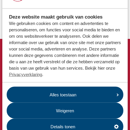
Locaties
Pekela| Kringloopwinkel
Werken bij
Deze website maakt gebruik van cookies
De texielzakken zijn niet opgehaald
We gebruiken cookies om content en advertenties te
personaliseren, om functies voor social media te bieden en
Voor gemeenten
om ons websiteverkeer te analyseren. Ook delen we
Voor leveranciers en bezoekers
informatie over uw gebruik van onze site met onze partners
voor social media, adverteren en analyse. Deze partners
Snel naar
kunnen deze gegevens combineren met andere informatie
die u aan ze heeft verstrekt of die ze hebben verzameld op
Afvalkalender
basis van uw gebruik van hun services. Bekijk hier onze
Omrin Afvalapp
Privacyverklaring
.
Milieustraat
Afspraak milieustraat
Alles toestaan
Afval aanmelden
Bekijk ook
Weigeren
Nieuws
Emissiecijfers
Details tonen