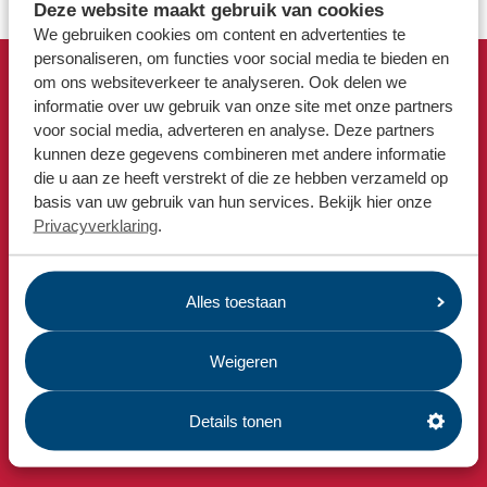
Locaties
Deze website maakt gebruik van cookies
We gebruiken cookies om content en advertenties te
Werken bij
personaliseren, om functies voor social media te bieden en
om ons websiteverkeer te analyseren. Ook delen we
Snel naar
informatie over uw gebruik van onze site met onze partners
Voor gemeenten
voor social media, adverteren en analyse. Deze partners
Afvalkalender
Voor leveranciers en bezoekers
kunnen deze gegevens combineren met andere informatie
Omrin Afvalapp
die u aan ze heeft verstrekt of die ze hebben verzameld op
Milieustraat
basis van uw gebruik van hun services. Bekijk hier onze
Afspraak milieustraat
Privacyverklaring
.
Afval aanmelden
Bekijk ook
Alles toestaan
Nieuws
Emissiecijfers
Weigeren
Omrin Bedrijfsafval
Details tonen
Estafette recyclewinkels
Vacatures