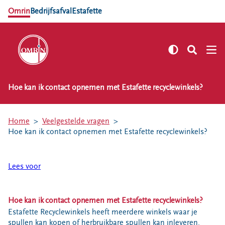
Omrin
Bedrijfsafval
Estafette
Hoe kan ik contact opnemen met Estafette recyclewinkels?
NL
EN
Zelf regelen
Home
Veelgestelde vragen
Afvalkalender
Hoe kan ik contact opnemen met Estafette recyclewinkels?
Omrin Afvalapp
Afval scheiden
Lees voor
Milieustraten
Milieupas aanvragen
Hoe kan ik contact opnemen met Estafette recyclewinkels?
Kringloopspullen
Estafette Recyclewinkels heeft meerdere winkels waar je
Afval aanmelden
spullen kan kopen of herbruikbare spullen kan inleveren.