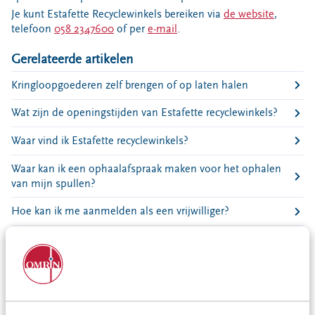
Bouwcontainer huren
Je kunt Estafette Recyclewinkels bereiken via
de website
,
telefoon
058 2347600
of per
e-mail
.
Ons verhaal
Gerelateerde artikelen
Nieuws
Ontdek Omrin
Kringloopgoederen zelf brengen of op laten halen
Over Omrin
Wat zijn de openingstijden van Estafette recyclewinkels?
Hier werken we aan
Waar vind ik Estafette recyclewinkels?
Ecopark De Wierde
Reststoffen Energie Centrale
Waar kan ik een ophaalafspraak maken voor het ophalen
Projecten
van mijn spullen?
Contact
Hoe kan ik me aanmelden als een vrijwilliger?
Storing, klacht of vraag
Waar kan ik mijn herbruikbare spullen naartoe brengen?
Klantenservice SYP
Pekela| Kringloopwinkel
VeeIgestelde vragen
De texielzakken zijn niet opgehaald
Pers