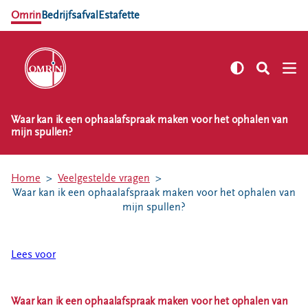
Omrin
Bedrijfsafval
Estafette
Waar kan ik een ophaalafspraak maken voor het ophalen van
NL
EN
mijn spullen?
Zelf regelen
Afvalkalender
Home
Veelgestelde vragen
Waar kan ik een ophaalafspraak maken voor het ophalen van
Omrin Afvalapp
mijn spullen?
Afval scheiden
Milieustraten
Lees voor
Milieupas aanvragen
Kringloopspullen
Afval aanmelden
Waar kan ik een ophaalafspraak maken voor het ophalen van