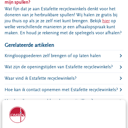
mijn spullen?
Bouwcontainer huren
Wat fijn dat je aan Estafette recyclewinkels denkt voor het
Ons verhaal
doneren van je herbruikbare spullen! Wij halen ze gratis bij
jou thuis op als je ze zelf niet kunt brengen. Bekijk
hier
op
Nieuws
welke verschillende manieren je een afhaalopspraak kunt
Ontdek Omrin
maken. En houd je rekening met de spelregels voor afhalen?
Over Omrin
Gerelateerde artikelen
Hier werken we aan
Kringloopgoederen zelf brengen of op laten halen
Ecopark De Wierde
Reststoffen Energie Centrale
Wat zijn de openingstijden van Estafette recyclewinkels?
Projecten
Waar vind ik Estafette recyclewinkels?
Contact
Hoe kan ik contact opnemen met Estafette recyclewinkels?
Storing, klacht of vraag
Hoe kan ik me aanmelden als een vrijwilliger?
Klantenservice SYP
VeeIgestelde vragen
Waar kan ik mijn herbruikbare spullen naartoe brengen?
Pers
Pekela| Kringloopwinkel