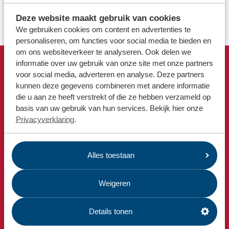
Locaties
De texielzakken zijn niet opgehaald
Deze website maakt gebruik van cookies
Werken bij
We gebruiken cookies om content en advertenties te
personaliseren, om functies voor social media te bieden en
om ons websiteverkeer te analyseren. Ook delen we
Voor gemeenten
informatie over uw gebruik van onze site met onze partners
Voor leveranciers en bezoekers
Snel naar
voor social media, adverteren en analyse. Deze partners
kunnen deze gegevens combineren met andere informatie
Afvalkalender
die u aan ze heeft verstrekt of die ze hebben verzameld op
Omrin Afvalapp
basis van uw gebruik van hun services. Bekijk hier onze
Milieustraat
Privacyverklaring
.
Afspraak milieustraat
Afval aanmelden
Alles toestaan
Bekijk ook
Nieuws
Weigeren
Emissiecijfers
Details tonen
Omrin Bedrijfsafval
Estafette recyclewinkels