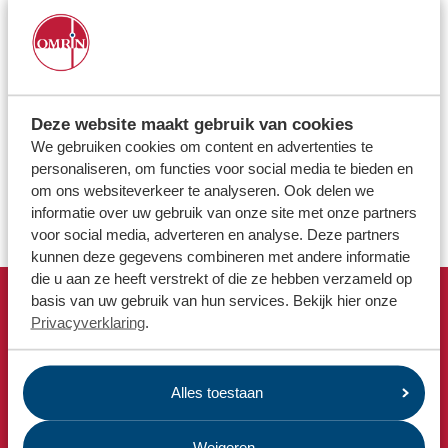
Locaties
Hoe kan ik contact opnemen met Estafette recyclewinkels?
Werken bij
Waar kan ik een ophaalafspraak maken voor het ophalen
van mijn spullen?
Voor gemeenten
Hoe kan ik me aanmelden als een vrijwilliger?
Deze website maakt gebruik van cookies
Voor leveranciers en bezoekers
We gebruiken cookies om content en advertenties te
Waar kan ik mijn herbruikbare spullen naartoe brengen?
personaliseren, om functies voor social media te bieden en
om ons websiteverkeer te analyseren. Ook delen we
Pekela| Kringloopwinkel
informatie over uw gebruik van onze site met onze partners
voor social media, adverteren en analyse. Deze partners
kunnen deze gegevens combineren met andere informatie
die u aan ze heeft verstrekt of die ze hebben verzameld op
basis van uw gebruik van hun services. Bekijk hier onze
Snel naar
Privacyverklaring
.
Afvalkalender
Omrin Afvalapp
Alles toestaan
Milieustraat
Afspraak milieustraat
Weigeren