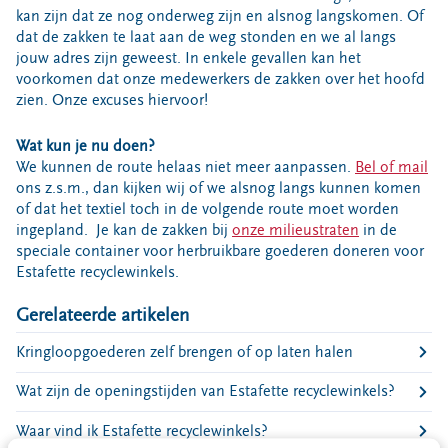
Bouwcontainer huren
kan zijn dat ze nog onderweg zijn en alsnog langskomen. Of
dat de zakken te laat aan de weg stonden en we al langs
Ons verhaal
jouw adres zijn geweest. In enkele gevallen kan het
voorkomen dat onze medewerkers de zakken over het hoofd
Nieuws
zien. Onze excuses hiervoor!
Ontdek Omrin
Over Omrin
Wat kun je nu doen?
We kunnen de route helaas niet meer aanpassen.
Bel of mail
Hier werken we aan
ons z.s.m., dan kijken wij of we alsnog langs kunnen komen
Ecopark De Wierde
of dat het textiel toch in de volgende route moet worden
ingepland.
Je kan de zakken bij
onze milieustraten
in de
Reststoffen Energie Centrale
speciale container voor herbruikbare goederen doneren voor
Projecten
Estafette recyclewinkels.
Contact
Gerelateerde artikelen
Storing, klacht of vraag
Kringloopgoederen zelf brengen of op laten halen
Klantenservice SYP
Wat zijn de openingstijden van Estafette recyclewinkels?
VeeIgestelde vragen
Pers
Waar vind ik Estafette recyclewinkels?