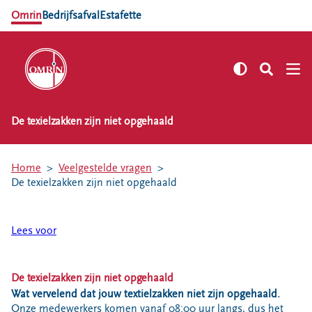
Omrin
Bedrijfsafval
Estafette
De texielzakken zijn niet opgehaald
NL
EN
Zelf regelen
Home
Veelgestelde vragen
Afvalkalender
De texielzakken zijn niet opgehaald
Omrin Afvalapp
Afval scheiden
Lees voor
Milieustraten
Milieupas aanvragen
De texielzakken zijn niet opgehaald
Kringloopspullen
Wat vervelend dat jouw textielzakken niet zijn opgehaald.
Afval aanmelden
Onze medewerkers komen vanaf 08:00 uur langs, dus het