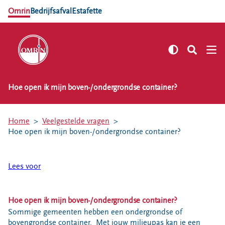
Omrin
Bedrijfsafval
Estafette
Hoe open ik mijn boven-/ondergrondse container?
NL
EN
Zelf regelen
Home
Veelgestelde vragen
Afvalkalender
Hoe open ik mijn boven-/ondergrondse container?
Omrin Afvalapp
Afval scheiden
Lees voor
Milieustraten
Milieupas aanvragen
Hoe open ik mijn boven-/ondergrondse container?
Kringloopspullen
Sommige gemeenten hebben een ondergrondse of
Afval aanmelden
bovengrondse container.
Met jouw milieupas kan je een