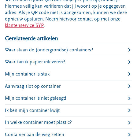
Bouwcontainer huren
hiermee veilig kan verifiëren dat jij woont op je opgegeven
adres. Als je QR-code niet is aangekomen, kunnen we deze
Ons verhaal
opnieuw opsturen. Neem hiervoor contact op met onze
klantenservice SYP
.
Nieuws
Ontdek Omrin
Gerelateerde artikelen
Over Omrin
Waar staan de (ondergrondse) containers?
Hier werken we aan
Ecopark De Wierde
Waar kan ik papier inleveren?
Reststoffen Energie Centrale
Mijn container is stuk
Projecten
Aanvraag slot op container
Contact
Mijn container is niet geleegd
Storing, klacht of vraag
Ik ben mijn container kwijt
Klantenservice SYP
VeeIgestelde vragen
In welke container moet plastic?
Pers
Container aan de weg zetten