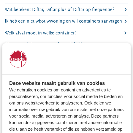
Locaties
Wat betekent Diftar, Diftar plus of Diftar op frequentie?
Werken bij
Ik heb een nieuwbouwwoning en wil containers aanvragen
Voor gemeenten
Welk afval moet in welke container?
Voor leveranciers en bezoekers
Wat moet ik doen met grof snoeiafval?
Hoe open ik mijn boven-/ondergrondse container?
Wat moet ik doen als mijn container in de vuilniswagen is
beland?
Deze website maakt gebruik van cookies
De ondergrondse verzamelcontainer is kapot of vol
We gebruiken cookies om content en advertenties te
personaliseren, om functies voor social media te bieden en
Er ligt (grof)afval op straat
om ons websiteverkeer te analyseren. Ook delen we
informatie over uw gebruik van onze site met onze partners
Mijn snoeiafval is niet opgehaald
voor social media, adverteren en analyse. Deze partners
Hoe werkt het wegen van mijn container?
kunnen deze gegevens combineren met andere informatie
die u aan ze heeft verstrekt of die ze hebben verzameld op