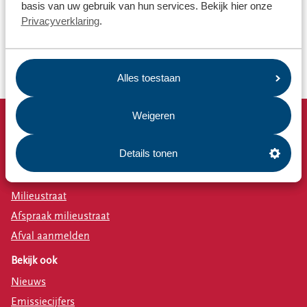
Hebben jullie reserve sleutels voor de containerslot?
basis van uw gebruik van hun services. Bekijk hier onze
Privacyverklaring
.
Mijn grofvuil is niet opgehaald
Kan ik verloren spullen/eigendommen terugkrijgen?
Alles toestaan
Weigeren
Snel naar
Details tonen
Afvalkalender
Omrin Afvalapp
Milieustraat
Afspraak milieustraat
Afval aanmelden
Bekijk ook
Nieuws
Emissiecijfers