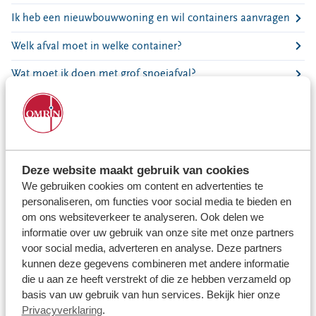
Locaties
Ik heb een nieuwbouwwoning en wil containers aanvragen
Werken bij
Welk afval moet in welke container?
Wat moet ik doen met grof snoeiafval?
Voor gemeenten
Voor leveranciers en bezoekers
Hoe open ik mijn boven-/ondergrondse container?
Wat moet ik doen als mijn container in de vuilniswagen is
beland?
Deze website maakt gebruik van cookies
De ondergrondse verzamelcontainer is kapot of vol
We gebruiken cookies om content en advertenties te
Hebben jullie reserve sleutels voor de containerslot?
personaliseren, om functies voor social media te bieden en
om ons websiteverkeer te analyseren. Ook delen we
Mijn grofvuil is niet opgehaald
informatie over uw gebruik van onze site met onze partners
voor social media, adverteren en analyse. Deze partners
Er ligt (grof)afval op straat
kunnen deze gegevens combineren met andere informatie
die u aan ze heeft verstrekt of die ze hebben verzameld op
Hoe werkt het wegen van mijn container?
basis van uw gebruik van hun services. Bekijk hier onze
Privacyverklaring
.
Kan ik verloren spullen/eigendommen terugkrijgen?