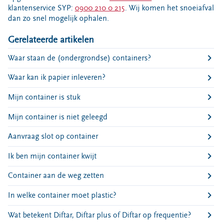
Bouwcontainer huren
klantenservice SYP:
0900 210 0 215
. Wij komen het snoeiafval
dan zo snel mogelijk ophalen.
Ons verhaal
Gerelateerde artikelen
Nieuws
Ontdek Omrin
Waar staan de (ondergrondse) containers?
Over Omrin
Waar kan ik papier inleveren?
Hier werken we aan
Mijn container is stuk
Ecopark De Wierde
Reststoffen Energie Centrale
Mijn container is niet geleegd
Projecten
Aanvraag slot op container
Contact
Ik ben mijn container kwijt
Storing, klacht of vraag
Container aan de weg zetten
Klantenservice SYP
VeeIgestelde vragen
In welke container moet plastic?
Pers
Wat betekent Diftar, Diftar plus of Diftar op frequentie?