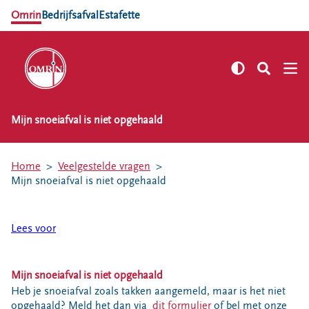
Omrin
Bedrijfsafval
Estafette
Mijn snoeiafval is niet opgehaald
NL
EN
Zelf regelen
Home
Veelgestelde vragen
Afvalkalender
Mijn snoeiafval is niet opgehaald
Omrin Afvalapp
Afval scheiden
Lees voor
Milieustraten
Milieupas aanvragen
Mijn snoeiafval is niet opgehaald
Kringloopspullen
Heb je snoeiafval zoals takken aangemeld, maar is het niet
Afval aanmelden
opgehaald? Meld het dan via
dit formulier
of bel met onze