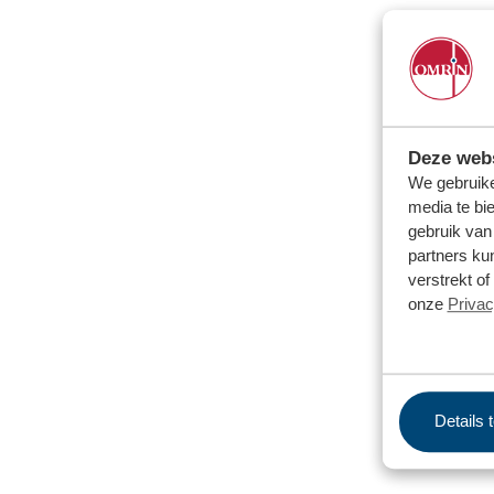
Deze webs
We gebruike
media te bi
gebruik van
partners ku
verstrekt o
onze
Privac
Details 