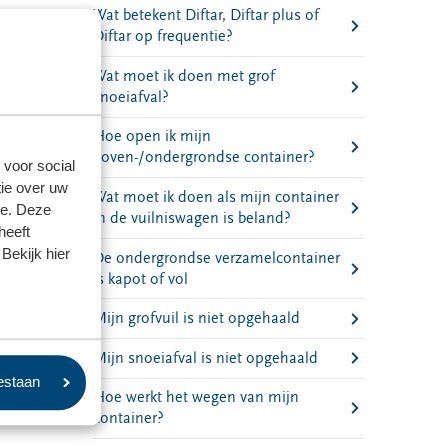
Wat betekent Diftar, Diftar plus of
Diftar op frequentie?
Wat moet ik doen met grof
snoeiafval?
Hoe open ik mijn
boven-/ondergrondse container?
 voor social
ie over uw
Wat moet ik doen als mijn container
se. Deze
in de vuilniswagen is beland?
heeft
Bekijk hier
De ondergrondse verzamelcontainer
is kapot of vol
Mijn grofvuil is niet opgehaald
Mijn snoeiafval is niet opgehaald
oestaan
Hoe werkt het wegen van mijn
container?