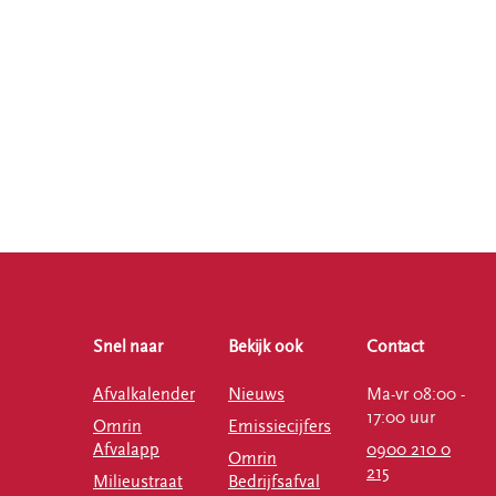
Snel naar
Bekijk ook
Contact
Afvalkalender
Nieuws
Ma-vr 08:00 -
17:00 uur
Omrin
Emissiecijfers
Afvalapp
0900 210 0
Omrin
215
Milieustraat
Bedrijfsafval