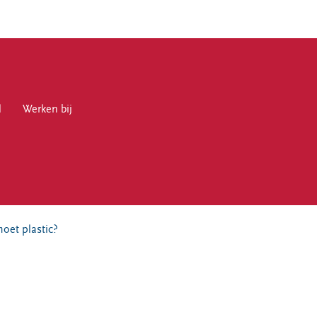
l
en bij
Werken bij
en
oet plastic?