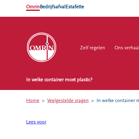
Omrin
Bedrijfsafval
Estafette
Zelf regelen
Zelf regelen
Ons verhaal
Ons verhaa
Werk
In welke container moet plastic?
NL
EN
Ons
Werk
Zelf regelen
Contact
verhaal
bij
Home
Veelgestelde vragen
In welke container m
Afvalkalender
Storing, klacht
Nieuws
of vraag
Omrin Afvalapp
Ontdek
Lees voor
Klantenservice
Afval scheiden
Omrin
SYP
Milieustraten
Over Omrin