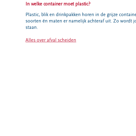
VeeIgestelde
In welke container moet plastic?
Milieupas
Hier werken
vragen
aanvragen
we aan
Plastic, blik en drinkpakken horen in de grijze conta
Pers
soorten én maten er namelijk achteraf uit. Zo wordt jo
Kringloopspullen
Ecopark De
Locaties
staan.
Wierde
Afval aanmelden
Reststoffen
Bouwcontainer
Alles over afval scheiden
Energie
huren
Centrale
Projecten
Voor gemeenten
Voor leveranciers en bezoekers