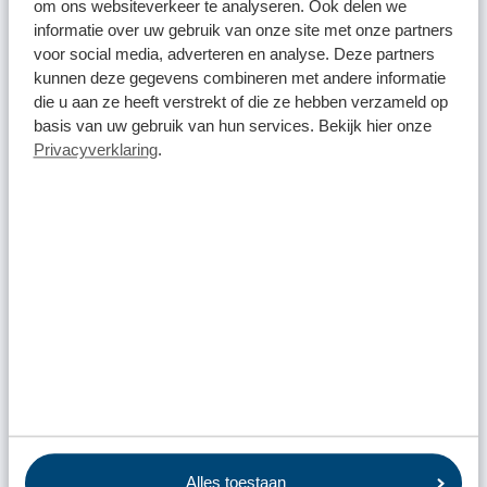
om ons websiteverkeer te analyseren. Ook delen we
informatie over uw gebruik van onze site met onze partners
voor social media, adverteren en analyse. Deze partners
kunnen deze gegevens combineren met andere informatie
die u aan ze heeft verstrekt of die ze hebben verzameld op
Scenario 2: Ik heb de Omrin Afvalapp, maar zie geen
basis van uw gebruik van hun services. Bekijk hier onze
legingen of afvallabel
Privacyverklaring
.
Maak een account aan. Klik op 'Meer' en vervolgens op
'Aanmaken account' en vul je gegevens in.
Activeer je account. Na het invullen van je gegevens
krijg je via de post een brief van Omrin met een QR-
code opgestuurd. Hiermee kun je je account veilig
activeren.
Bevestig je account met de QR-code. De instructies
hiervoor staan in de brief die je ontvangt. Je kunt nu je
legingen inzien en je score checken op het afvallabel.
Let op: als je op 'Start app' klikt, log je niet in met je
account en zie je geen afvallabel of legingen(!)
Scenario 3: Ik heb de Omrin Afvalapp én ben ingelogd met
Alles toestaan