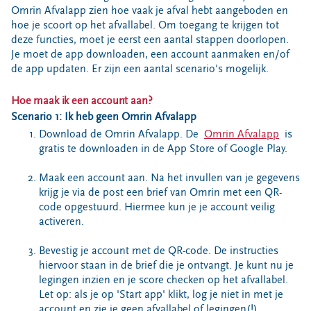
Bouwcontainer huren
Omrin Afvalapp zien hoe vaak je afval hebt aangeboden en
hoe je scoort op het afvallabel. Om toegang te krijgen tot
Ons verhaal
deze functies, moet je eerst een aantal stappen doorlopen.
Je moet de app downloaden, een account aanmaken en/of
Nieuws
de app updaten. Er zijn een aantal scenario's mogelijk.
Ontdek Omrin
Over Omrin
Hoe maak ik een account aan?
Scenario 1: Ik heb geen Omrin Afvalapp
Hier werken we aan
Download de Omrin Afvalapp. De
Omrin Afvalapp
is
Ecopark De Wierde
gratis te downloaden in de App Store of Google Play.
Reststoffen Energie Centrale
Maak een account aan. Na het invullen van je gegevens
Projecten
krijg je via de post een brief van Omrin met een QR-
code opgestuurd. Hiermee kun je je account veilig
Contact
activeren.
Storing, klacht of vraag
Bevestig je account met de QR-code. De instructies
Klantenservice SYP
hiervoor staan in de brief die je ontvangt. Je kunt nu je
VeeIgestelde vragen
legingen inzien en je score checken op het afvallabel.
Pers
Let op: als je op 'Start app' klikt, log je niet in met je
account en zie je geen afvallabel of legingen(!)