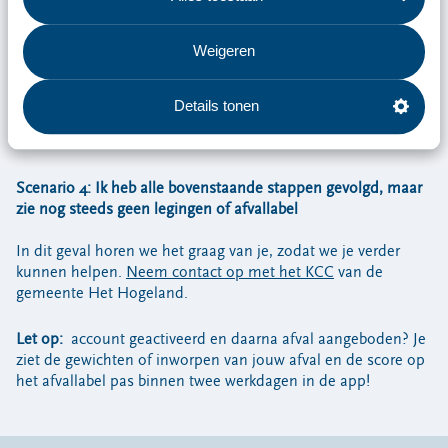
mijn account, maar zie geen legingen of afvallabel
Weigeren
Update de Afvalapp. Ga naar de App Store of Google Play,
zoek op Omrin Afvalapp en klik op 'werk bij' om te updaten.
Staat hier 'Open', dan is je Afvalapp al geüpdatet. Na de
Details tonen
update kun je je legingen inzien en je score checken op het
afvallabel.
Scenario 4: Ik heb alle bovenstaande stappen gevolgd, maar
zie nog steeds geen legingen of afvallabel
In dit geval horen we het graag van je, zodat we je verder
kunnen helpen.
Neem contact op met het KCC
van de
gemeente Het Hogeland.
Let op:
account geactiveerd en daarna afval aangeboden? Je
ziet de gewichten of inworpen van jouw afval en de score op
het afvallabel pas binnen twee werkdagen in de app!