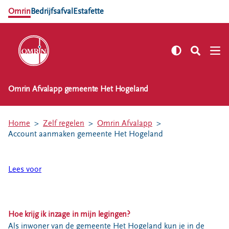
Omrin
Bedrijfsafval
Estafette
Omrin Afvalapp gemeente Het Hogeland
NL
EN
Zelf regelen
Home
Zelf regelen
Omrin Afvalapp
Afvalkalender
Account aanmaken gemeente Het Hogeland
Omrin Afvalapp
Afval scheiden
Lees voor
Milieustraten
Milieupas aanvragen
Kringloopspullen
Hoe krijg ik inzage in mijn legingen?
Afval aanmelden
Als inwoner van de gemeente Het Hogeland kun je in de