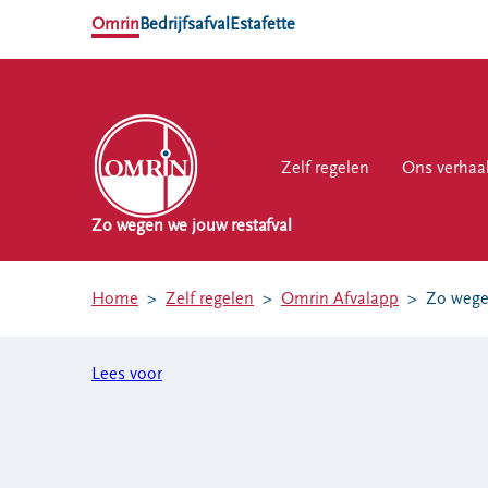
Omrin
Bedrijfsafval
Estafette
Zelf regelen
Zelf regelen
Ons verhaal
Ons verhaa
Werk
Zo wegen we jouw restafval
NL
EN
Home
Zelf regelen
Omrin Afvalapp
Zo wege
Ons
Werk
Zelf regelen
Contact
verhaal
bij
Lees voor
Afvalkalender
Storing, klacht
Nieuws
of vraag
Omrin Afvalapp
Ontdek
Klantenservice
Afval scheiden
Omrin
SYP
Milieustraten
Over Omrin