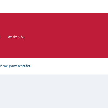
l
en bij
Werken bij
n we jouw restafval
en