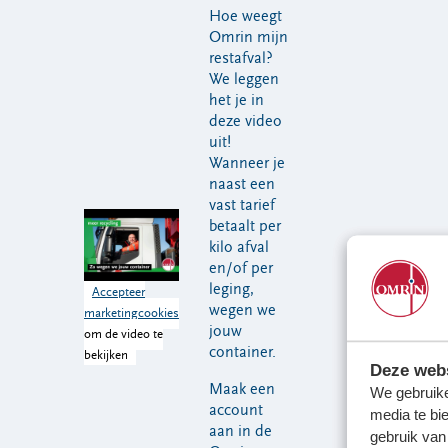
VeeIgestelde
Hoe weegt
Milieupas
Hier werken
vragen
Omrin mijn
aanvragen
we aan
Pers
restafval?
Kringloopspullen
Ecopark De
We leggen
Locaties
Wierde
Afval aanmelden
het je in
deze video
Reststoffen
Bouwcontainer
uit!
Energie
huren
Wanneer je
Centrale
naast een
Projecten
vast tarief
betaalt per
kilo afval
Voor gemeenten
Voor leveranciers en bezoekers
en/of per
leging,
Accepteer
wegen we
marketingcookies
jouw
om de video te
container.
bekijken
Deze webs
Maak een
We gebruike
account
media te bi
aan in de
gebruik van