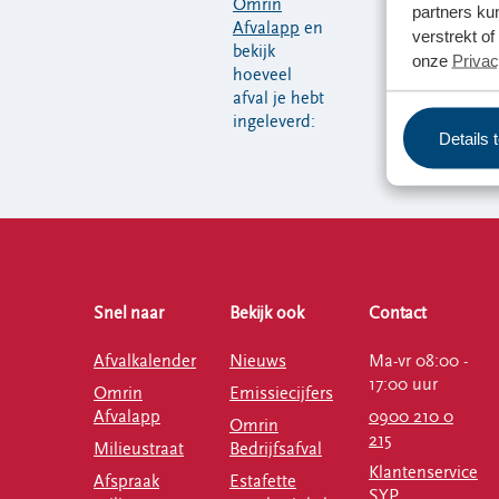
Omrin
partners ku
Afvalapp
en
verstrekt o
bekijk
onze
Privac
hoeveel
afval je hebt
ingeleverd:
Details 
Snel naar
Bekijk ook
Contact
Afvalkalender
Nieuws
Ma-vr 08:00 -
17:00 uur
Omrin
Emissiecijfers
Afvalapp
0900 210 0
Omrin
215
Milieustraat
Bedrijfsafval
Klantenservice
Afspraak
Estafette
SYP