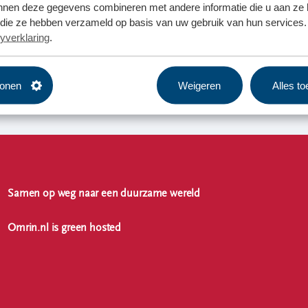
nnen deze gegevens combineren met andere informatie die u aan ze 
f die ze hebben verzameld op basis van uw gebruik van hun services. 
yverklaring
.
tonen
Weigeren
Alles t
Samen op weg naar een duurzame wereld
Omrin.nl is green hosted