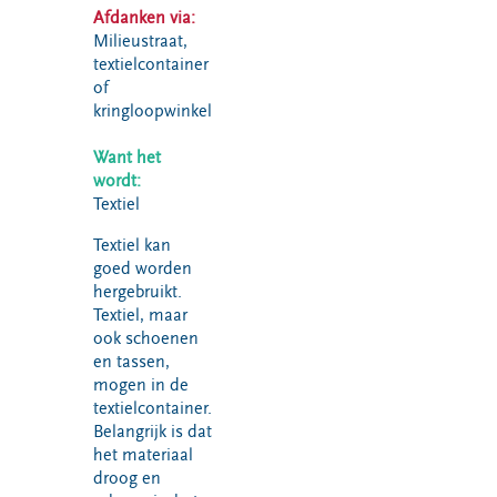
VeeIgestelde
Afdanken via:
Milieupas
Hier werken
vragen
Milieustraat,
aanvragen
we aan
Pers
textielcontainer
Kringloopspullen
Ecopark De
of
Locaties
Wierde
Afval aanmelden
kringloopwinkel
Reststoffen
Bouwcontainer
Want het
Energie
huren
wordt:
Centrale
Textiel
Projecten
Textiel kan
goed worden
Voor gemeenten
Voor leveranciers en bezoekers
hergebruikt.
Textiel, maar
ook schoenen
en tassen,
mogen in de
textielcontainer.
Belangrijk is dat
het materiaal
droog en