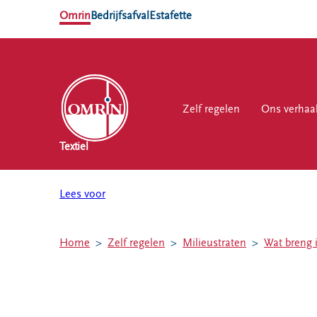
Omrin
Bedrijfsafval
Estafette
Zelf regelen
Zelf regelen
Ons verhaal
Ons verhaa
Werk
Textiel
NL
EN
Lees voor
Ons
Werk
Zelf regelen
Contact
verhaal
bij
Home
Zelf regelen
Milieustraten
Wat breng i
Afvalkalender
Storing, klacht
Nieuws
of vraag
Omrin Afvalapp
Ontdek
Klantenservice
Afval scheiden
Omrin
SYP
Milieustraten
Over Omrin