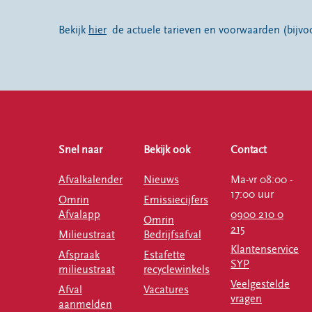
Bekijk
hier
de actuele tarieven en voorwaarden (bijv
Snel naar
Bekijk ook
Contact
Afvalkalender
Nieuws
Ma-vr 08:00 -
17:00 uur
Omrin
Emissiecijfers
Afvalapp
0900 210 0
Omrin
215
Milieustraat
Bedrijfsafval
Klantenservice
Afspraak
Estafette
SYP
milieustraat
recyclewinkels
Veelgestelde
Afval
Vacatures
vragen
aanmelden