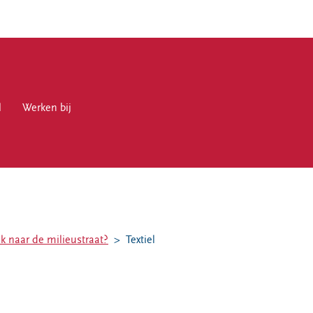
l
en bij
Werken bij
en
k naar de milieustraat?
Textiel