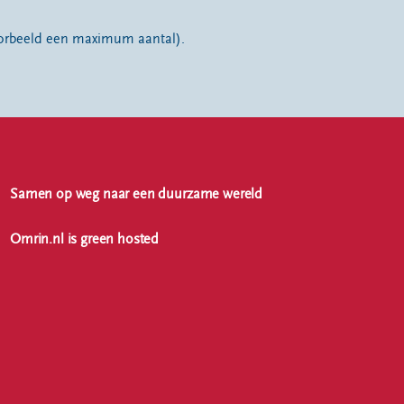
oorbeeld een maximum aantal).
Samen op weg naar een duurzame wereld
Omrin.nl is green hosted