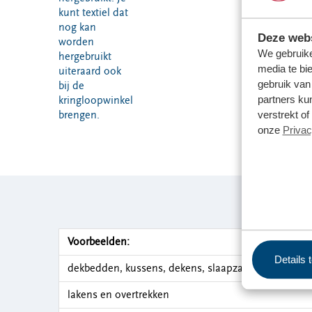
kunt textiel dat
nog kan
Deze webs
worden
We gebruike
hergebruikt
media te bi
uiteraard ook
gebruik van
bij de
partners ku
kringloopwinkel
verstrekt o
brengen.
onze
Privac
Voorbeelden:
Details 
dekbedden, kussens, dekens, slaapzakken
lakens en overtrekken