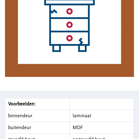
Locaties
Werken bij
Voor gemeenten
Voor leveranciers en bezoekers
Voorbeelden:
binnendeur
laminaat
buitendeur
MDF