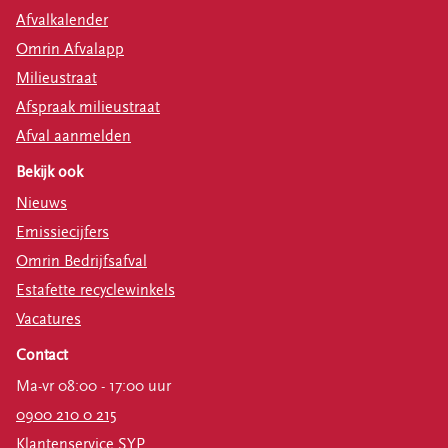
stobben
inleveren als snoeiafval
Afvalkalender
Omrin Afvalapp
stronken
inleveren als snoeiafval
Milieustraat
takken
inleveren als snoeiafval
Afspraak milieustraat
Afval aanmelden
Bekijk ook
Nieuws
Emissiecijfers
Omrin Bedrijfsafval
Estafette recyclewinkels
Vacatures
Contact
Ma-vr 08:00 - 17:00 uur
0900 210 0 215
Klantenservice SYP