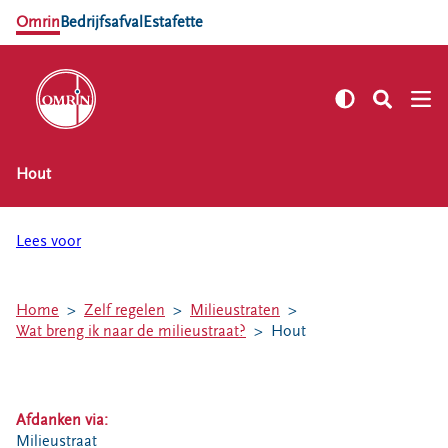
Omrin
Bedrijfsafval
Estafette
Hout
NL
EN
Zelf regelen
Lees voor
Afvalkalender
Omrin Afvalapp
Home
Zelf regelen
Milieustraten
Afval scheiden
Wat breng ik naar de milieustraat?
Hout
Milieustraten
Milieupas aanvragen
Kringloopspullen
Afdanken via:
Afval aanmelden
Milieustraat