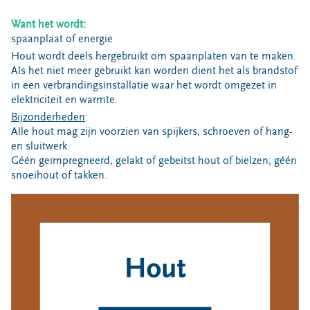
Bouwcontainer huren
Want het wordt:
Ons verhaal
spaanplaat of energie
Hout wordt deels hergebruikt om spaanplaten van te maken.
Nieuws
Als het niet meer gebruikt kan worden dient het als brandstof
Ontdek Omrin
in een verbrandingsinstallatie waar het wordt omgezet in
Over Omrin
elektriciteit en warmte.
Bijzonderheden
:
Hier werken we aan
Alle hout mag zijn voorzien van spijkers, schroeven of hang-
Ecopark De Wierde
en sluitwerk.
Reststoffen Energie Centrale
Géén geïmpregneerd, gelakt of gebeitst hout of bielzen; géén
snoeihout of takken.
Projecten
Contact
Storing, klacht of vraag
Klantenservice SYP
VeeIgestelde vragen
Pers