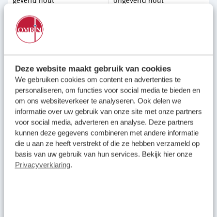
geverfd hout
ongeverfd hout
hardboard
pallets
hout
spaanplaat
houten kozijnen zonder
zachtboard
glas
Deze website maakt gebruik van cookies
We gebruiken cookies om content en advertenties te
personaliseren, om functies voor social media te bieden en
om ons websiteverkeer te analyseren. Ook delen we
Niet toegestaan:
Oplossing:
informatie over uw gebruik van onze site met onze partners
inleveren als
voor social media, adverteren en analyse. Deze partners
afrasteringspalen
bielzen/geïmpregneerd
kunnen deze gegevens combineren met andere informatie
hout
die u aan ze heeft verstrekt of die ze hebben verzameld op
basis van uw gebruik van hun services. Bekijk hier onze
inleveren als
Privacyverklaring
.
bielzen
bielzen/geïmpregneerd
hout
inleveren als
borderrollen
bielzen/geïmpregneerd