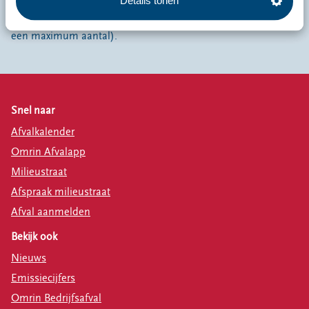
Details tonen
Bekijk
hier
de actuele tarieven en voorwaarden (bijvoorbeeld
een maximum aantal).
Snel naar
Afvalkalender
Omrin Afvalapp
Milieustraat
Afspraak milieustraat
Afval aanmelden
Bekijk ook
Nieuws
Emissiecijfers
Omrin Bedrijfsafval