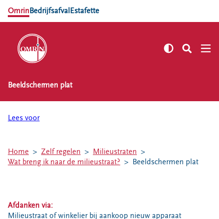
Omrin
Bedrijfsafval
Estafette
Beeldschermen plat
NL
EN
Zelf regelen
Lees voor
Afvalkalender
Omrin Afvalapp
Home
Zelf regelen
Milieustraten
Afval scheiden
Wat breng ik naar de milieustraat?
Beeldschermen plat
Milieustraten
Milieupas aanvragen
Kringloopspullen
Afdanken via:
Afval aanmelden
Milieustraat of winkelier bij aankoop nieuw apparaat