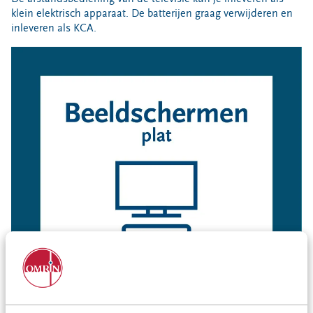
Locaties
klein elektrisch apparaat. De batterijen graag verwijderen en
inleveren als KCA.
Werken bij
Voor gemeenten
Voor leveranciers en bezoekers