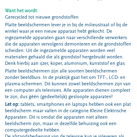
Bouwcontainer huren
Want het wordt:
Ons verhaal
Gerecycled tot nieuwe grondstoffen
Platte beeldschermen lever je in bij de milieustraat of bij de
Nieuws
winkel waar je een nieuw apparaat hebt gekocht. De
Ontdek Omrin
ingezamelde apparaten gaan naar verschillende verwerkers
Over Omrin
die de apparaten vervolgens demonteren en de grondstoffen
scheiden. Uit de ingezamelde apparaten worden veel
Hier werken we aan
materialen gehaald die als grondstof hergebruikt worden.
Ecopark De Wierde
Denk hierbij aan ijzer, koper, aluminium, kunststof en glas.
Reststoffen Energie Centrale
Platte beeldschermen zijn alle soorten beeldschermen
zonder beeldbuis. In de praktijk gaat het om TFT-, LCD- en
Projecten
plasma-schermen. Dit kunnen zowel beeldschermen zijn van
een computer als televisies. Alle apparaten dienen compleet
Contact
te zijn; dus géén (gedeeltelijk) gesloopte apparaten!
Storing, klacht of vraag
Let op:
tablets, smartphones en laptops hebben ook een plat
beeldscherm maar vallen in de categorie Kleine Elektrische
Klantenservice SYP
Apparaten. Dit is omdat die apparaten niet alleen
VeeIgestelde vragen
beeldscherm zijn, maar in dezelfde behuizing ook een
Pers
computergedeelte hebben.
De afstandsbediening van de televisie kun je inleveren als