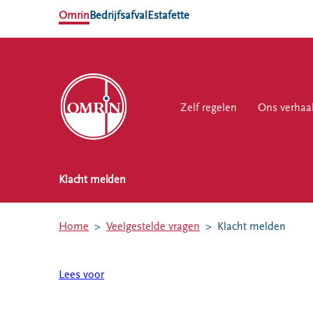
Omrin
Bedrijfsafval
Estafette
Zelf regelen
Zelf regelen
Ons verhaal
Ons verhaa
Werk
Klacht melden
NL
EN
Ons
Werk
Zelf regelen
Contact
verhaal
bij
Home
Veelgestelde vragen
Klacht melden
Afvalkalender
Storing, klacht
Nieuws
of vraag
Omrin Afvalapp
Ontdek
Lees voor
Klantenservice
Afval scheiden
Omrin
SYP
Milieustraten
Over Omrin