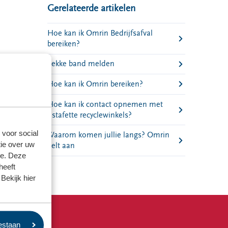
Gerelateerde artikelen
Hoe kan ik Omrin Bedrijfsafval
bereiken?
Lekke band melden
Hoe kan ik Omrin bereiken?
Hoe kan ik contact opnemen met
Estafette recyclewinkels?
 voor social
Waarom komen jullie langs? Omrin
ie over uw
belt aan
se. Deze
heeft
Bekijk hier
oestaan