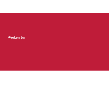
l
en bij
Werken bij
en