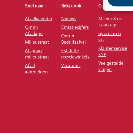
Snel naar
Bekijk ook
Contact
Afvalkalender
Nieuws
Ma-vr 08:00 -
17:00 uur
Omrin
Emissiecijfers
Afvalapp
0900 210 0
Omrin
215
Milieustraat
Bedrijfsafval
Klantenservice
Afspraak
Estafette
SYP
milieustraat
recyclewinkels
Veelgestelde
Afval
Vacatures
vragen
aanmelden