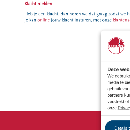
VeeIgestelde
Klacht melden
Milieupas
Hier werken
vragen
aanvragen
we aan
Heb je een klacht, dan horen we dat graag zodat we h
Pers
Je kan
online
jouw klacht insturen, met onze
klantens
Kringloopspullen
Ecopark De
Locaties
Wierde
Afval aanmelden
Reststoffen
Bouwcontainer
Energie
huren
Centrale
Projecten
Deze webs
Voor gemeenten
Voor leveranciers en bezoekers
We gebruike
media te bi
gebruik van
partners ku
verstrekt o
onze
Privac
Details 