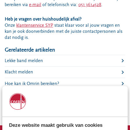
Bouwcontainer huren
bereiken via
e-mail
of telefonisch via:
051 3614528
.
Ons verhaal
Heb je vragen over huishoudelijk afval?
Nieuws
Onze
klantenservice SYP
staat klaar voor al jouw vragen en
kan je ook doorverbinden met de juiste contactpersonen als
Ontdek Omrin
dat nodig is.
Over Omrin
Gerelateerde artikelen
Hier werken we aan
Ecopark De Wierde
Lekke band melden
Reststoffen Energie Centrale
Klacht melden
Projecten
Hoe kan ik Omrin bereiken?
Contact
Hoe kan ik contact opnemen met Estafette recyclewinkels?
Storing, klacht of vraag
Klantenservice SYP
Waarom komen jullie langs? Omrin belt aan
VeeIgestelde vragen
Pers
Deze website maakt gebruik van cookies