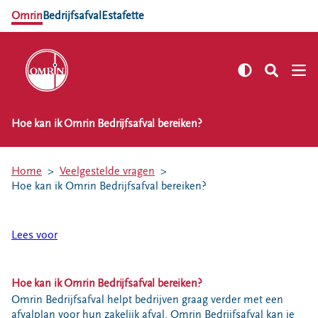
Omrin
Bedrijfsafval
Estafette
Hoe kan ik Omrin Bedrijfsafval bereiken?
NL
EN
Zelf regelen
Home
Veelgestelde vragen
Afvalkalender
Hoe kan ik Omrin Bedrijfsafval bereiken?
Omrin Afvalapp
Afval scheiden
Lees voor
Milieustraten
Milieupas aanvragen
Hoe kan ik Omrin Bedrijfsafval bereiken?
Kringloopspullen
Omrin Bedrijfsafval helpt bedrijven graag verder met een
Afval aanmelden
afvalplan voor hun zakelijk afval.
Omrin Bedrijfsafval kan je