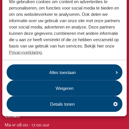
Locaties
We gebruiken cookies om content en advertenties te
personaliseren, om functies voor social media te bieden en
Snel naar
Werken bij
om ons websiteverkeer te analyseren. Ook delen we
Afvalkalender
informatie over uw gebruik van onze site met onze partners
voor social media, adverteren en analyse. Deze partners
Omrin Afvalapp
Voor gemeenten
kunnen deze gegevens combineren met andere informatie
Milieustraat
die u aan ze heeft verstrekt of die ze hebben verzameld op
Voor leveranciers en bezoekers
Afspraak milieustraat
basis van uw gebruik van hun services. Bekijk hier onze
Privacyverklaring
.
Afval aanmelden
Bekijk ook
Nieuws
Alles toestaan
Emissiecijfers
Weigeren
Omrin Bedrijfsafval
Estafette recyclewinkels
Details tonen
Vacatures
Contact
Ma-vr 08:00 - 17:00 uur