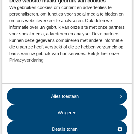
Deze website maakt gebruik van cookies
Wat fijn dat je mee wilt helpen. Als je aangeeft wat je wilt
We gebruiken cookies om content en advertenties te
doen, dan proberen wij je te koppelen aan een bestaande
personaliseren, om functies voor social media te bieden en
actie. Daarbij helpt het natuurlijk altijd als je zelf de wijk
schoner houdt. Dat kan door elke dag zwerfafval op te rapen
om ons websiteverkeer te analyseren. Ook delen we
of ons te bellen wanneer ergens afval gedumpt wordt. Alle
informatie over uw gebruik van onze site met onze partners
kleine beetjes helpen en samen maken we de wereld een
voor social media, adverteren en analyse. Deze partners
beetje mooier. En schoner!
kunnen deze gegevens combineren met andere informatie
8. Ik heb nog een tip of klacht
die u aan ze heeft verstrekt of die ze hebben verzameld op
Heb je nog een tip of klacht? Of heb je andere vragen? Neem
basis van uw gebruik van hun services. Bekijk hier onze
dan contact op met Service Ynformaasje Punt (SYP) van
Privacyverklaring
.
Omrin.
Gerelateerde artikelen
Hoe kan ik Omrin Bedrijfsafval bereiken?
Alles toestaan
Lekke band melden
Weigeren
Klacht melden
Hoe kan ik Omrin bereiken?
Details tonen