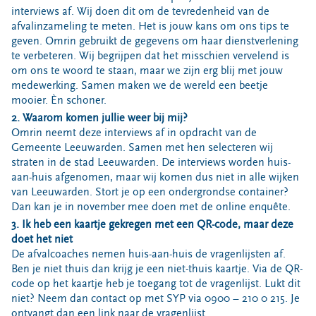
Bouwcontainer huren
interviews af. Wij doen dit om de tevredenheid van de
afvalinzameling te meten. Het is jouw kans om ons tips te
Ons verhaal
geven. Omrin gebruikt de gegevens om haar dienstverlening
te verbeteren. Wij begrijpen dat het misschien vervelend is
Nieuws
om ons te woord te staan, maar we zijn erg blij met jouw
Ontdek Omrin
medewerking. Samen maken we de wereld een beetje
mooier. Èn schoner.
Over Omrin
2. Waarom komen jullie weer bij mij?
Hier werken we aan
Omrin neemt deze interviews af in opdracht van de
Ecopark De Wierde
Gemeente Leeuwarden. Samen met hen selecteren wij
straten in de stad Leeuwarden. De interviews worden huis-
Reststoffen Energie Centrale
aan-huis afgenomen, maar wij komen dus niet in alle wijken
Projecten
van Leeuwarden. Stort je op een ondergrondse container?
Dan kan je in november mee doen met de online enquête.
Contact
3. Ik heb een kaartje gekregen met een QR-code, maar deze
Storing, klacht of vraag
doet het niet
De afvalcoaches nemen huis-aan-huis de vragenlijsten af.
Klantenservice SYP
Ben je niet thuis dan krijg je een niet-thuis kaartje. Via de QR-
VeeIgestelde vragen
code op het kaartje heb je toegang tot de vragenlijst. Lukt dit
Pers
niet? Neem dan contact op met SYP via 0900 – 210 0 215. Je
ontvangt dan een link naar de vragenlijst.