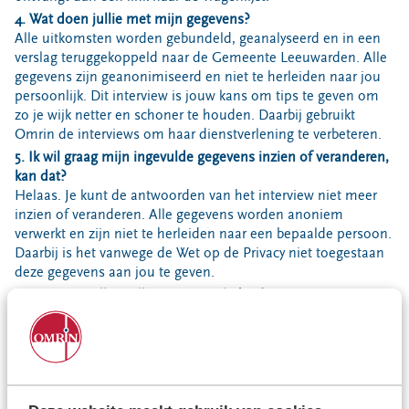
Locaties
4. Wat doen jullie met mijn gegevens?
Werken bij
Alle uitkomsten worden gebundeld, geanalyseerd en in een
verslag teruggekoppeld naar de Gemeente Leeuwarden. Alle
gegevens zijn geanonimiseerd en niet te herleiden naar jou
persoonlijk. Dit interview is jouw kans om tips te geven om
Voor gemeenten
zo je wijk netter en schoner te houden. Daarbij gebruikt
Voor leveranciers en bezoekers
Omrin de interviews om haar dienstverlening te verbeteren.
5. Ik wil graag mijn ingevulde gegevens inzien of veranderen,
kan dat?
Helaas. Je kunt de antwoorden van het interview niet meer
inzien of veranderen. Alle gegevens worden anoniem
verwerkt en zijn niet te herleiden naar een bepaalde persoon.
Daarbij is het vanwege de Wet op de Privacy niet toegestaan
deze gegevens aan jou te geven.
6. Waarom willen jullie mijn emailadres?
Wij vragen aan de inwoners die een container willen
adopteren hun emailadres. Ben je hierin geïnteresserd? Wat
fijn dat je mee wilt helpen. De afvalcoach neemt via e-mail
contact met je op.
7. Ik wil meehelpen de wijk schoon te houden