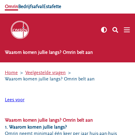
Omrin
Bedrijfsafval
Estafette
Waarom komen jullie langs? Omrin belt aan
NL
EN
Zelf regelen
Home
Veelgestelde vragen
Afvalkalender
Waarom komen jullie langs? Omrin belt aan
Omrin Afvalapp
Afval scheiden
Lees voor
Milieustraten
Milieupas aanvragen
Waarom komen jullie langs? Omrin belt aan
Kringloopspullen
1. Waarom komen jullie langs?
Afval aanmelden
Omrin neemt minimaal één keer per jaar huis-aan-huis