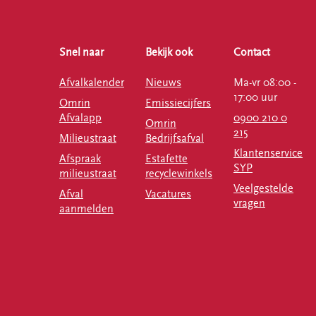
Snel naar
Bekijk ook
Contact
Afvalkalender
Nieuws
Ma-vr 08:00 -
17:00 uur
Omrin
Emissiecijfers
Afvalapp
0900 210 0
Omrin
215
Milieustraat
Bedrijfsafval
Klantenservice
Afspraak
Estafette
SYP
milieustraat
recyclewinkels
Veelgestelde
Afval
Vacatures
vragen
aanmelden