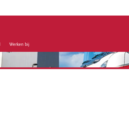
l
en bij
Werken bij
en