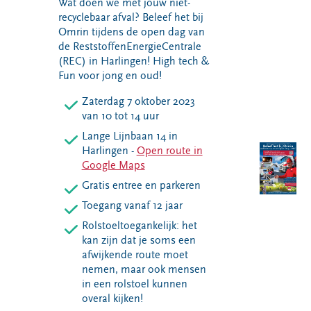
Wat doen we met jouw niet-
VeeIgestelde
Milieupas
Hier werken
recyclebaar afval? Beleef het bij
vragen
aanvragen
we aan
Omrin tijdens de open dag van
Pers
de ReststoffenEnergieCentrale
Kringloopspullen
Ecopark De
Locaties
(REC) in Harlingen! High tech &
Wierde
Afval aanmelden
Fun voor jong en oud!
Reststoffen
Bouwcontainer
Energie
Zaterdag 7 oktober 2023
huren
Centrale
van 10 tot 14 uur
Projecten
Lange Lijnbaan 14 in
Harlingen -
Open route in
Google Maps
Voor gemeenten
Voor leveranciers en bezoekers
Gratis entree en parkeren
Toegang vanaf 12 jaar
Rolstoeltoegankelijk: het
kan zijn dat je soms een
afwijkende route moet
nemen, maar ook mensen
in een rolstoel kunnen
overal kijken!