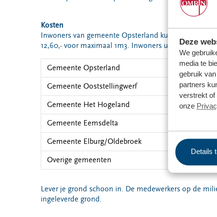
Kosten
Inwoners van gemeente Opsterland kunnen grond brenge
Deze webs
12,60,- voor maximaal 1m3. Inwoners uit de andere
We gebruike
media te bi
Gemeente Opsterland
€ 
gebruik van
partners ku
Gemeente Ooststellingwerf
€ 
verstrekt o
Gemeente Het Hogeland
€ 
onze
Privac
Gemeente Eemsdelta
Ma
Gemeente Elburg/Oldebroek
Gr
Details 
Overige gemeenten
Gr
Lever je grond schoon in. De medewerkers op de milie
ingeleverde grond.