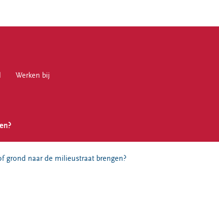
l
en bij
Werken bij
gen?
en
of grond naar de milieustraat brengen?