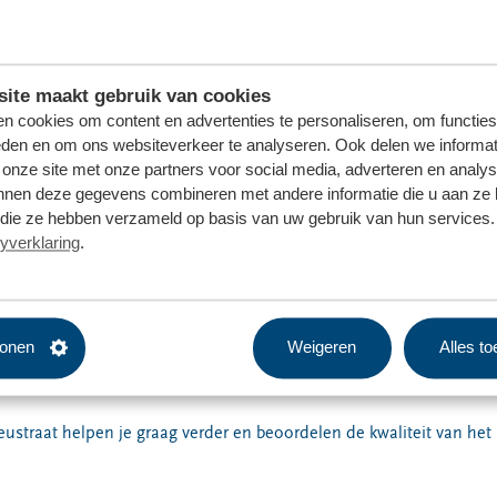
n tegen het tarief van € 12,50 en Ooststellingwerf tegen het tar
ite maakt gebruik van cookies
 gemeentes kunnen grond
gratis
brengen.
n cookies om content en advertenties te personaliseren, om functies
eden en om ons websiteverkeer te analyseren. Ook delen we informat
12,50 voor max. 1m³ grond
 onze site met onze partners voor social media, adverteren en analy
nnen deze gegevens combineren met andere informatie die u aan ze 
12,60 voor max. 1m³ grond
f die ze hebben verzameld op basis van uw gebruik van hun services. 
17,92 per 1000 kg grond/graszoden
yverklaring
.
ximaal 3 m³ grond inleveren tegen betaling
ond inleveren tegen betaling
tonen
Weigeren
Alles t
atis grond inleveren
ustraat helpen je graag verder en beoordelen de kwaliteit van het