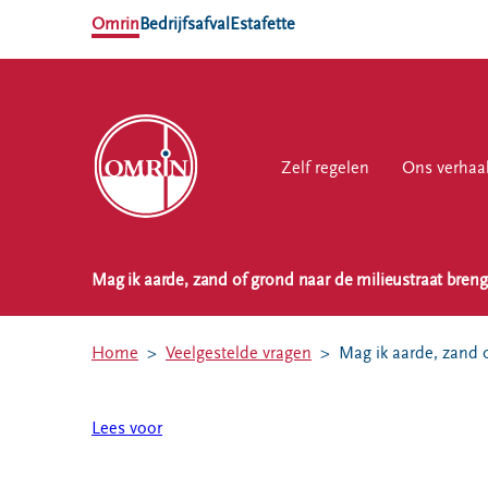
Omrin
Bedrijfsafval
Estafette
Zelf regelen
Zelf regelen
Ons verhaal
Ons verhaa
Werk
Mag ik aarde, zand of grond naar de milieustraat bren
NL
EN
Ons
Werk
Zelf regelen
Contact
verhaal
bij
Home
Veelgestelde vragen
Mag ik aarde, zand 
Afvalkalender
Storing, klacht
Nieuws
of vraag
Omrin Afvalapp
Ontdek
Lees voor
Klantenservice
Afval scheiden
Omrin
SYP
Milieustraten
Over Omrin