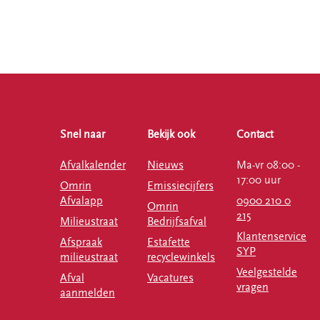
Snel naar
Bekijk ook
Contact
Afvalkalender
Nieuws
Ma-vr 08:00 -
17:00 uur
Omrin
Emissiecijfers
Afvalapp
0900 210 0
Omrin
215
Milieustraat
Bedrijfsafval
Klantenservice
Afspraak
Estafette
SYP
milieustraat
recyclewinkels
Veelgestelde
Afval
Vacatures
vragen
aanmelden