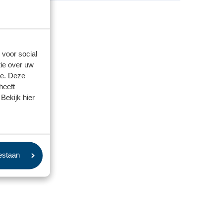
ief van €
 voor social
ie over uw
se. Deze
heeft
Bekijk hier
oestaan