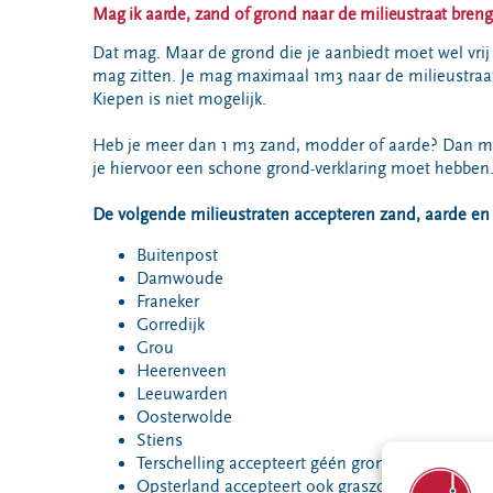
VeeIgestelde
Mag ik aarde, zand of grond naar de milieustraat bren
Milieupas
Hier werken
vragen
aanvragen
we aan
Dat mag. Maar de grond die je aanbiedt moet wel vrij z
Pers
mag zitten. Je mag maximaal 1m3 naar de milieustraat
Kringloopspullen
Ecopark De
Locaties
Kiepen is niet mogelijk.
Wierde
Afval aanmelden
Reststoffen
Bouwcontainer
Heb je meer dan 1 m3 zand, modder of aarde? Dan moet
Energie
huren
je hiervoor een schone grond-verklaring moet hebben
Centrale
Projecten
De volgende milieustraten accepteren zand, aarde en
Buitenpost
Damwoude
Voor gemeenten
Voor leveranciers en bezoekers
Franeker
Gorredijk
Grou
Heerenveen
Leeuwarden
Oosterwolde
Stiens
Terschelling accepteert géén grond
Opsterland accepteert ook graszoden