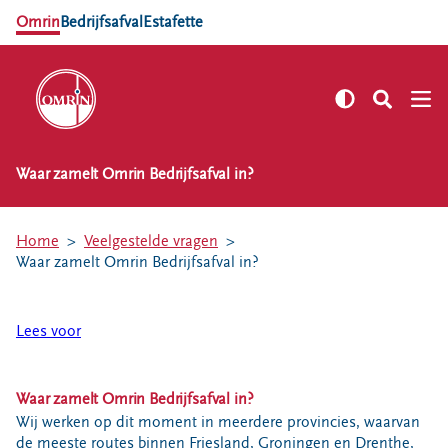
Omrin
Bedrijfsafval
Estafette
Waar zamelt Omrin Bedrijfsafval in?
NL
EN
Zelf regelen
Home
Veelgestelde vragen
Afvalkalender
Waar zamelt Omrin Bedrijfsafval in?
Omrin Afvalapp
Afval scheiden
Lees voor
Milieustraten
Milieupas aanvragen
Waar zamelt Omrin Bedrijfsafval in?
Kringloopspullen
Wij werken op dit moment in meerdere provincies, waarvan
Afval aanmelden
de meeste routes binnen Friesland, Groningen en Drenthe,