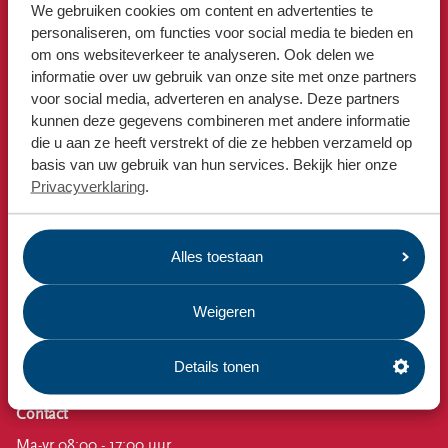
Locaties
We gebruiken cookies om content en advertenties te
personaliseren, om functies voor social media te bieden en
Werken bij
Snel naar
om ons websiteverkeer te analyseren. Ook delen we
informatie over uw gebruik van onze site met onze partners
Afvalkalender
voor social media, adverteren en analyse. Deze partners
Omrin Afvalapp
Voor gemeenten
kunnen deze gegevens combineren met andere informatie
Milieustraat
Voor leveranciers en bezoekers
die u aan ze heeft verstrekt of die ze hebben verzameld op
basis van uw gebruik van hun services. Bekijk hier onze
Afspraak milieustraat
Privacyverklaring
.
Afval aanmelden
Bekijk ook
Alles toestaan
Nieuws
Emissiecijfers
Weigeren
Omrin Bedrijfsafval
Estafette recyclewinkels
Details tonen
Vacatures
Contact
Ma-vr 08:00 - 17:00 uur