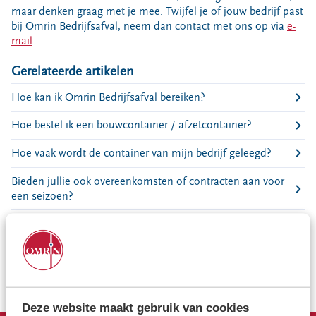
Bouwcontainer huren
maar denken graag met je mee. Twijfel je of jouw bedrijf past
bij Omrin Bedrijfsafval, neem dan contact met ons op via
e-
Ons verhaal
mail
.
Nieuws
Gerelateerde artikelen
Ontdek Omrin
Hoe kan ik Omrin Bedrijfsafval bereiken?
Over Omrin
Hier werken we aan
Hoe bestel ik een bouwcontainer / afzetcontainer?
Ecopark De Wierde
Hoe vaak wordt de container van mijn bedrijf geleegd?
Reststoffen Energie Centrale
Bieden jullie ook overeenkomsten of contracten aan voor
Projecten
een seizoen?
Contact
Kan ik tijdelijk een extra container aanvragen voor mijn
Storing, klacht of vraag
bedrijf?
Klantenservice SYP
Welke container moet ik hebben voor mijn bedrijfsafval?
VeeIgestelde vragen
Pers
Deze website maakt gebruik van cookies