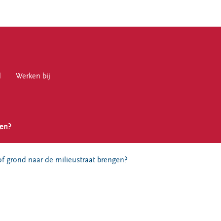
l
en bij
Werken bij
gen?
en
of grond naar de milieustraat brengen?