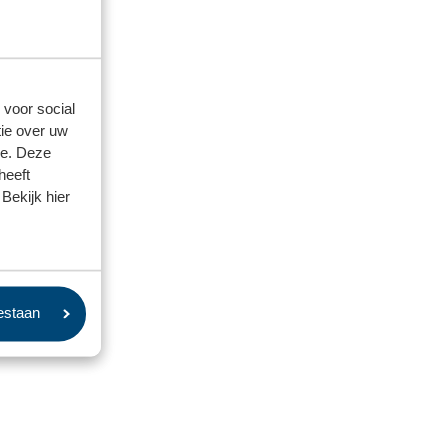
ief van €
 voor social
ie over uw
se. Deze
heeft
Bekijk hier
oestaan