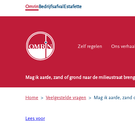
Omrin
Bedrijfsafval
Estafette
Zelf regelen
Zelf regelen
Ons verhaal
Ons verhaa
Werk
Mag ik aarde, zand of grond naar de milieustraat bren
NL
EN
Ons
Werk
Zelf regelen
Contact
verhaal
bij
Home
Veelgestelde vragen
Mag ik aarde, zand 
Afvalkalender
Storing, klacht
Nieuws
of vraag
Omrin Afvalapp
Ontdek
Lees voor
Klantenservice
Afval scheiden
Omrin
SYP
Milieustraten
Over Omrin