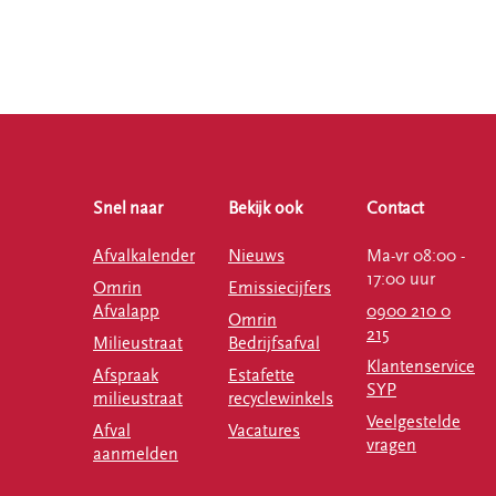
Snel naar
Bekijk ook
Contact
Afvalkalender
Nieuws
Ma-vr 08:00 -
17:00 uur
Omrin
Emissiecijfers
Afvalapp
0900 210 0
Omrin
215
Milieustraat
Bedrijfsafval
Klantenservice
Afspraak
Estafette
SYP
milieustraat
recyclewinkels
Veelgestelde
Afval
Vacatures
vragen
aanmelden