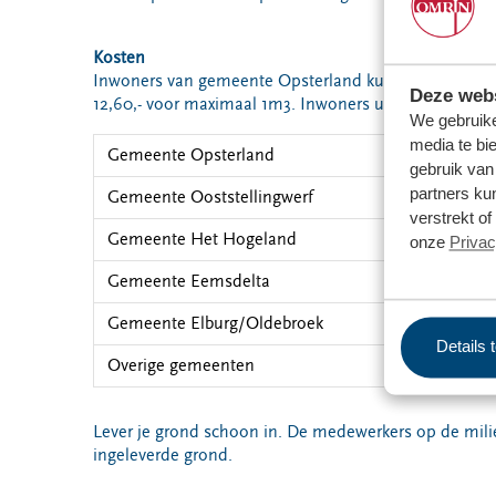
Kosten
Inwoners van gemeente Opsterland kunnen grond brenge
Deze webs
12,60,- voor maximaal 1m3. Inwoners uit de andere
We gebruike
media te bi
Gemeente Opsterland
€ 
gebruik van
partners ku
Gemeente Ooststellingwerf
€ 
verstrekt o
Gemeente Het Hogeland
€ 
onze
Privac
Gemeente Eemsdelta
Ma
Gemeente Elburg/Oldebroek
Gr
Details 
Overige gemeenten
Gr
Lever je grond schoon in. De medewerkers op de milie
ingeleverde grond.