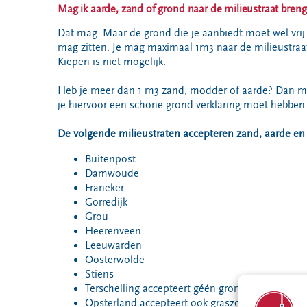
VeeIgestelde
Mag ik aarde, zand of grond naar de milieustraat bren
Milieupas
Hier werken
vragen
aanvragen
we aan
Dat mag. Maar de grond die je aanbiedt moet wel vrij z
Pers
mag zitten. Je mag maximaal 1m3 naar de milieustraat
Kringloopspullen
Ecopark De
Locaties
Kiepen is niet mogelijk.
Wierde
Afval aanmelden
Reststoffen
Bouwcontainer
Heb je meer dan 1 m3 zand, modder of aarde? Dan moet
Energie
huren
je hiervoor een schone grond-verklaring moet hebben
Centrale
Projecten
De volgende milieustraten accepteren zand, aarde en
Buitenpost
Damwoude
Voor gemeenten
Voor leveranciers en bezoekers
Franeker
Gorredijk
Grou
Heerenveen
Leeuwarden
Oosterwolde
Stiens
Terschelling accepteert géén grond
Opsterland accepteert ook graszoden