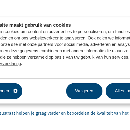
n tegen het tarief van € 12,50 en Ooststellingwerf tegen het tar
ite maakt gebruik van cookies
 gemeentes kunnen grond
gratis
brengen.
n cookies om content en advertenties te personaliseren, om functies
eden en om ons websiteverkeer te analyseren. Ook delen we informat
12,50 voor max. 1m³ grond
 onze site met onze partners voor social media, adverteren en analy
nnen deze gegevens combineren met andere informatie die u aan ze 
12,60 voor max. 1m³ grond
f die ze hebben verzameld op basis van uw gebruik van hun services. 
17,92 per 1000 kg grond/graszoden
yverklaring
.
ximaal 3 m³ grond inleveren tegen betaling
ond inleveren tegen betaling
tonen
Weigeren
Alles t
atis grond inleveren
ustraat helpen je graag verder en beoordelen de kwaliteit van het