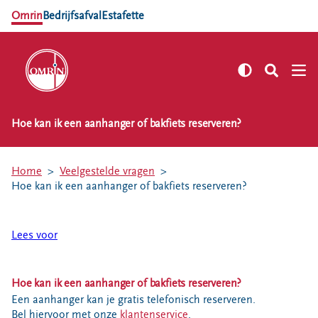
Omrin
Bedrijfsafval
Estafette
Hoe kan ik een aanhanger of bakfiets reserveren?
NL
EN
Zelf regelen
Home
Veelgestelde vragen
Afvalkalender
Hoe kan ik een aanhanger of bakfiets reserveren?
Omrin Afvalapp
Afval scheiden
Lees voor
Milieustraten
Milieupas aanvragen
Hoe kan ik een aanhanger of bakfiets reserveren?
Kringloopspullen
Een aanhanger kan je gratis telefonisch reserveren.
Afval aanmelden
Bel hiervoor met onze
klantenservice
.