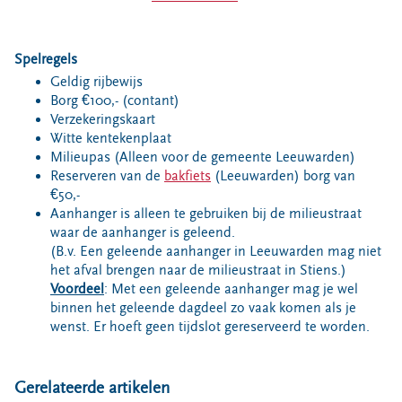
Bouwcontainer huren
Ons verhaal
Spelregels
Nieuws
Geldig rijbewijs
Borg €100,- (contant)
Ontdek Omrin
Verzekeringskaart
Over Omrin
Witte kentekenplaat
Hier werken we aan
Milieupas (Alleen voor de gemeente Leeuwarden)
Reserveren van de
bakfiets
(Leeuwarden) borg van
Ecopark De Wierde
€50,-
Reststoffen Energie Centrale
Aanhanger is alleen te gebruiken bij de milieustraat
waar de aanhanger is geleend.
Projecten
(B.v. Een geleende aanhanger in Leeuwarden mag niet
Contact
het afval brengen naar de milieustraat in Stiens.)
Voordeel
: Met een geleende aanhanger mag je wel
Storing, klacht of vraag
binnen het geleende dagdeel zo vaak komen als je
Klantenservice SYP
wenst. Er hoeft geen tijdslot gereserveerd te worden.
VeeIgestelde vragen
Pers
Gerelateerde artikelen