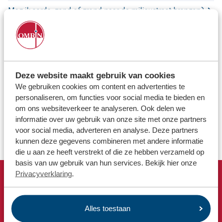
Locaties
Mag ik aarde, zand of grond naar de milieustraat brengen?
Werken bij
Milieupas aanvragen
Wat is klein chemisch afval / KCA?
Voor gemeenten
Voor leveranciers en bezoekers
Openingstijden milieustraat
Deze website maakt gebruik van cookies
We gebruiken cookies om content en advertenties te
Tarieven milieustraten per gemeente
personaliseren, om functies voor social media te bieden en
om ons websiteverkeer te analyseren. Ook delen we
Hoe kan ik asbest afvoeren en inleveren?
informatie over uw gebruik van onze site met onze partners
Annuleren afspraak milieustraat
voor social media, adverteren en analyse. Deze partners
kunnen deze gegevens combineren met andere informatie
die u aan ze heeft verstrekt of die ze hebben verzameld op
basis van uw gebruik van hun services. Bekijk hier onze
Privacyverklaring
.
Snel naar
Afvalkalender
Alles toestaan
Omrin Afvalapp