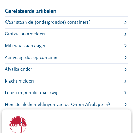
Bouwcontainer huren
Gerelateerde artikelen
Ons verhaal
Waar staan de (ondergrondse) containers?
Nieuws
Grofvuil aanmelden
Ontdek Omrin
Over Omrin
Milieupas aanvragen
Hier werken we aan
Aanvraag slot op container
Ecopark De Wierde
Reststoffen Energie Centrale
Afvalkalender
Projecten
Klacht melden
Contact
Ik ben mijn milieupas kwijt.
Storing, klacht of vraag
Hoe stel ik de meldingen van de Omrin Afvalapp in?
Klantenservice SYP
Omrin Afvalapp downloaden
VeeIgestelde vragen
Pers
Ik ga verhuizen