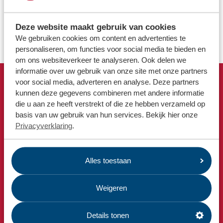
Locaties
Opschoonpakket aanvragen
Werken bij
Deze website maakt gebruik van cookies
Aanvraag gastles
We gebruiken cookies om content en advertenties te
personaliseren, om functies voor social media te bieden en
Voor gemeenten
om ons websiteverkeer te analyseren. Ook delen we
Voor leveranciers en bezoekers
informatie over uw gebruik van onze site met onze partners
voor social media, adverteren en analyse. Deze partners
Snel naar
kunnen deze gegevens combineren met andere informatie
die u aan ze heeft verstrekt of die ze hebben verzameld op
Afvalkalender
basis van uw gebruik van hun services. Bekijk hier onze
Omrin Afvalapp
Privacyverklaring
.
Milieustraat
Afspraak milieustraat
Alles toestaan
Afval aanmelden
Bekijk ook
Weigeren
Nieuws
Emissiecijfers
Details tonen