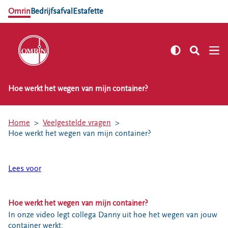
Omrin
Bedrijfsafval
Estafette
Hoe werkt het wegen van mijn container?
NL
EN
Zelf regelen
Home
Veelgestelde vragen
Afvalkalender
Hoe werkt het wegen van mijn container?
Omrin Afvalapp
Afval scheiden
Lees voor
Milieustraten
Milieupas aanvragen
Hoe werkt het wegen van mijn container?
Kringloopspullen
In onze video legt collega Danny uit hoe het wegen van jouw
Afval aanmelden
container werkt: