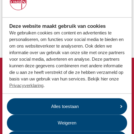
Locaties
Hoe stel ik de meldingen van de Omrin Afvalapp in?
Werken bij
Ik ga verhuizen
Deze website maakt gebruik van cookies
Aanvraag gastles
Voor gemeenten
We gebruiken cookies om content en advertenties te
Opschoonpakket aanvragen
personaliseren, om functies voor social media te bieden en
Voor leveranciers en bezoekers
om ons websiteverkeer te analyseren. Ook delen we
informatie over uw gebruik van onze site met onze partners
voor social media, adverteren en analyse. Deze partners
kunnen deze gegevens combineren met andere informatie
die u aan ze heeft verstrekt of die ze hebben verzameld op
Snel naar
basis van uw gebruik van hun services. Bekijk hier onze
Afvalkalender
Privacyverklaring
.
Omrin Afvalapp
Milieustraat
Alles toestaan
Afspraak milieustraat
Afval aanmelden
Weigeren
Bekijk ook