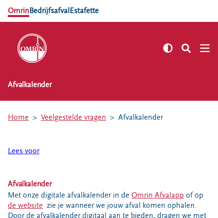
Omrin
Bedrijfsafval
Estafette
Afvalkalender
NL
EN
Zelf regelen
Home
Veelgestelde vragen
Afvalkalender
Afvalkalender
Omrin Afvalapp
Lees voor
Afval scheiden
Milieustraten
Milieupas aanvragen
Afvalkalender
Met onze digitale afvalkalender in de
Omrin Afvalapp
of op
Kringloopspullen
de website
zie je wanneer we jouw afval komen ophalen.
Afval aanmelden
Door de afvalkalender digitaal aan te bieden, dragen we met