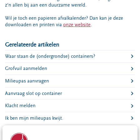
Bouwcontainer huren
z'n allen bij aan een duurzame wereld.
Ons verhaal
Wil je toch een papieren afvalkalender? Dan kan je deze
downloaden en printen via
onze website
.
Nieuws
Ontdek Omrin
Gerelateerde artikelen
Over Omrin
Hier werken we aan
Waar staan de (ondergrondse) containers?
Ecopark De Wierde
Grofvuil aanmelden
Reststoffen Energie Centrale
Milieupas aanvragen
Projecten
Aanvraag slot op container
Contact
Storing, klacht of vraag
Klacht melden
Klantenservice SYP
Ik ben mijn milieupas kwijt.
VeeIgestelde vragen
Omrin Afvalapp downloaden
Pers