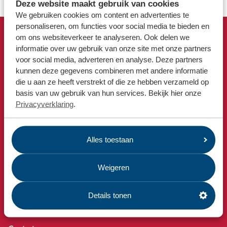
Locaties
Deze website maakt gebruik van cookies
We gebruiken cookies om content en advertenties te
Werken bij
personaliseren, om functies voor social media te bieden en
om ons websiteverkeer te analyseren. Ook delen we
Snel naar
informatie over uw gebruik van onze site met onze partners
Voor gemeenten
Afvalkalender
voor social media, adverteren en analyse. Deze partners
Voor leveranciers en bezoekers
kunnen deze gegevens combineren met andere informatie
Omrin Afvalapp
die u aan ze heeft verstrekt of die ze hebben verzameld op
Milieustraat
basis van uw gebruik van hun services. Bekijk hier onze
Afspraak milieustraat
Privacyverklaring
.
Afval aanmelden
Bekijk ook
Alles toestaan
Nieuws
Emissiecijfers
Weigeren
Omrin Bedrijfsafval
Details tonen
Estafette recyclewinkels
Vacatures