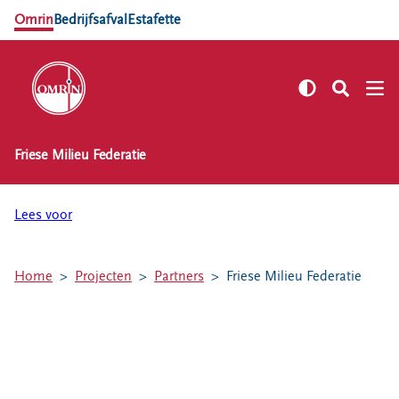
Omrin
Bedrijfsafval
Estafette
Friese Milieu Federatie
NL
EN
Zelf regelen
Lees voor
Afvalkalender
Omrin Afvalapp
Home
Projecten
Partners
Friese Milieu Federatie
Afval scheiden
Milieustraten
Milieupas aanvragen
Kringloopspullen
Afval aanmelden