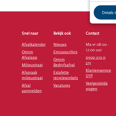
Details 
Snel naar
Bekijk ook
Contact
Afvalkalender
Nieuws
Ma-vr 08:00 -
17:00 uur
Omrin
Emissiecijfers
Afvalapp
0900 210 0
Omrin
215
Milieustraat
Bedrijfsafval
Klantenservice
Afspraak
Estafette
SYP
milieustraat
recyclewinkels
Veelgestelde
Afval
Vacatures
vragen
aanmelden