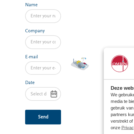
VeeIgestelde
Name
Milieupas
Hier werken
vragen
aanvragen
we aan
Pers
Kringloopspullen
Ecopark De
Locaties
Wierde
Afval aanmelden
Company
Reststoffen
Bouwcontainer
Energie
huren
Centrale
E-mail
Projecten
Voor gemeenten
Voor leveranciers en bezoekers
Date
Deze webs
We gebruike
media te bi
gebruik van
partners ku
verstrekt o
onze
Privac