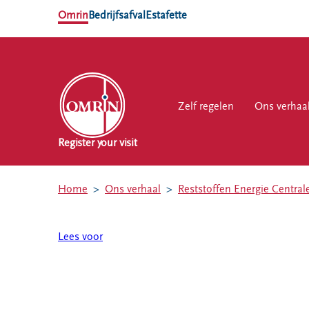
Omrin
Bedrijfsafval
Estafette
Zelf regelen
Zelf regelen
Ons verhaal
Ons verhaa
Werk
Register your visit
NL
EN
Home
Ons verhaal
Reststoffen Energie Central
Ons
Werk
Zelf regelen
Contact
verhaal
bij
Lees voor
Afvalkalender
Storing, klacht
Nieuws
of vraag
Omrin Afvalapp
Ontdek
Klantenservice
Afval scheiden
Omrin
SYP
Milieustraten
Over Omrin