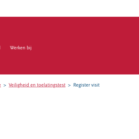
l
en bij
Werken bij
e
Veiligheid en toelatingstest
Register visit
en