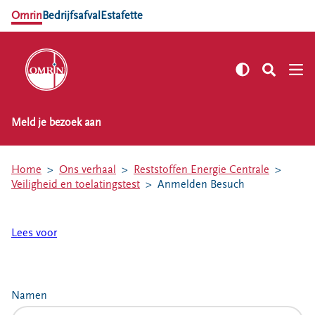
Omrin
Bedrijfsafval
Estafette
Meld je bezoek aan
NL
EN
Zelf regelen
Home
Ons verhaal
Reststoffen Energie Centrale
Afvalkalender
Veiligheid en toelatingstest
Anmelden Besuch
Omrin Afvalapp
Afval scheiden
Lees voor
Milieustraten
Milieupas aanvragen
Kringloopspullen
Namen
Afval aanmelden